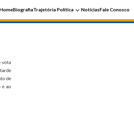
Home
Biografia
Trajetória Política
Notícias
Fale Conosco
e vota
 tarde
nto de
o e ao