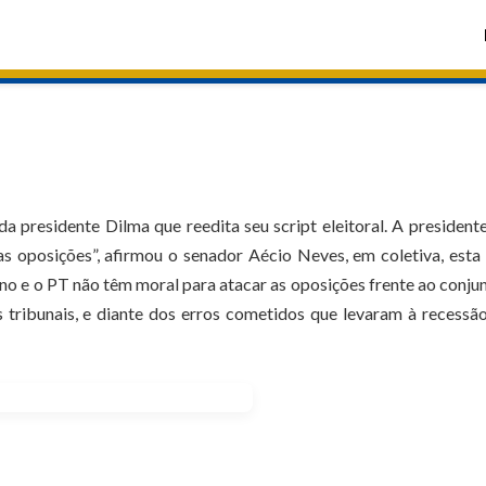
da presidente Dilma que reedita seu script eleitoral. A president
as oposições”, afirmou o senador Aécio Neves, em coletiva, esta
no e o PT não têm moral para atacar as oposições frente ao conju
 tribunais, e diante dos erros cometidos que levaram à recessã