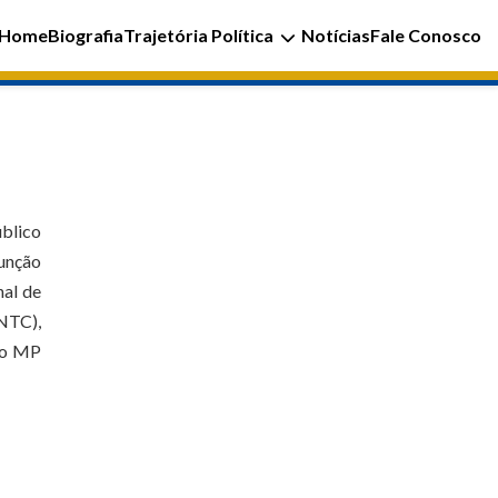
Home
Biografia
Trajetória Política
Notícias
Fale Conosco
blico
função
nal de
ANTC),
 do MP