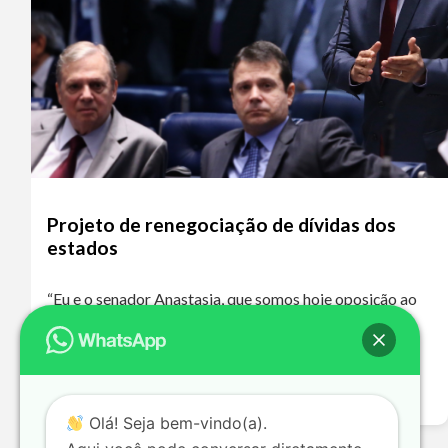
Projeto de renegociação de dívidas dos
estados
“Eu e o senador Anastasia, que somos hoje oposição ao
governo de Minas Gerais, que é de um partido de
oposição ao nosso, o PT, votaremos a favor dessa
proposta…
Leia mais >>
Olá! Seja bem-vindo(a).