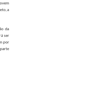
 jovem
eto, a
ão da
rá ser
am por
 parte