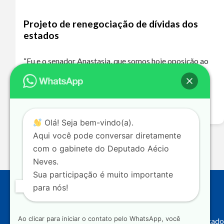
Projeto de renegociação de dívidas dos
estados
“Eu e o senador Anastasia, que somos hoje oposição ao
governo de Minas Gerais, que é de um partido de
oposição ao nosso, o PT, votaremos a favor dessa
proposta…
Leia mais >>
Olá! Seja bem-vindo(a).
Aqui você pode conversar diretamente
com o gabinete do Deputado Aécio
Neves.
Sua participação é muito importante
para nós!
Endereço
Ao clicar para iniciar o contato pelo WhatsApp, você
Câmara dos Deputado