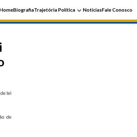
Home
Biografia
Trajetória Política
Notícias
Fale Conosco
i
o
de lei
ão de