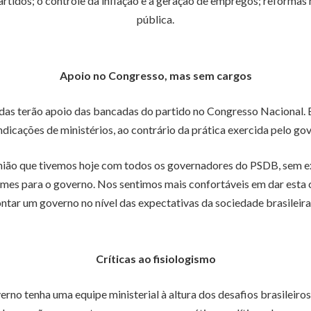
tidos; o controle da inflação e a geração de empregos; reformas 
pública.
Apoio no Congresso, mas sem cargos
s terão apoio das bancadas do partido no Congresso Nacional. Ele 
ndicações de ministérios, ao contrário da prática exercida pelo go
eunião que tivemos hoje com todos os governadores do PSDB, sem e
omes para o governo. Nos sentimos mais confortáveis em dar esta c
ntar um governo no nível das expectativas da sociedade brasileira”
Críticas ao fisiologismo
no tenha uma equipe ministerial à altura dos desafios brasileiros