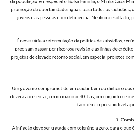
da população, em especial o Bolsa Família, o Minha Casa Minh
promoção de oportunidades iguais para todos os cidadãos, co
jovens e às pessoas com deficiência. Nenhum resultado, 
É necessária a reformulação da política de subsídios, ren
precisam passar por rigorosa revisão e as linhas de crédi
projetos de elevado retorno social, em especial projetos c
Um governo comprometido em cuidar bem do dinheiro dos con
deverá apresentar, em no máximo 30 dias, um conjunto de medi
também, imprescindível a p
7. Comb
A inflação deve ser tratada com tolerância zero, para o que é