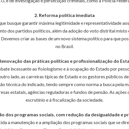
, e de investigação e persecução criminais, como a Polícia Federal
2. Reforma política imediata
ue busque garantir máxima legitimidade e representatividade aos
to dos partidos políticos, além da adoção do voto distrital mis
mpa. Devemos criar as bases de um novo sistema político para que p
no Brasil.
 Renovação das práticas políticas e profissionalização do Est
e incessante ao fisiologismo e à ocupação do Estado por pessoa
tro lado, as carreiras típicas de Estado e os gestores públicos d
ção técnica do indicado, tendo sempre como norma a busca pela ma
resas estatais, agências reguladoras e fundos de pensão. As ações
escrutínio e à fiscalização da sociedade.
ção dos programas sociais, com redução da desigualdade e
tida a manutenção e a ampliação dos programas sociais que se di