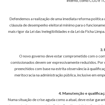
interno, como CGU e TCU
Defendemos a realização de uma imediata reforma política q
cláusula de desempenho eleitoral mínimo para o funcionamen
mais rigor da Lei das Inelegibilidades e da Lei da Ficha Li
3.
O novo governo deve estar comprometido com o combat
comissionados devem ser expressivamente reduzidos. Por ou
preenchidos com base na estrita observância à qualifica
meritocracia na administração pública, inclusive em emp
4. Manutenção e qualifica
Numa situação de crise aguda como a atual, deve estar garan