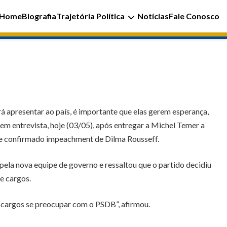
Home
Biografia
Trajetória Política
Notícias
Fale Conosco
á apresentar ao país, é importante que elas gerem esperança,
em entrevista, hoje (03/05), após entregar a Michel Temer a
 se confirmado impeachment de Dilma Rousseff.
la nova equipe de governo e ressaltou que o partido decidiu
e cargos.
e cargos se preocupar com o PSDB”, afirmou.