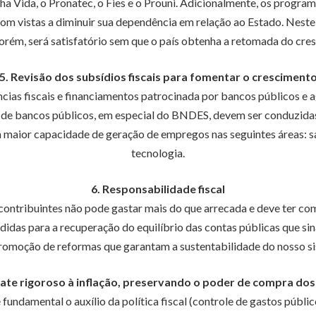
a Vida, o Pronatec, o Fies e o Prouni. Adicionalmente, os progra
m vistas a diminuir sua dependência em relação ao Estado. Neste 
porém, será satisfatório sem que o país obtenha a retomada do c
5. Revisão dos subsídios fiscais para fomentar o cresciment
úncias fiscais e financiamentos patrocinada por bancos públicos e a
to de bancos públicos, em especial do BNDES, devem ser conduzida
om maior capacidade de geração de empregos nas seguintes áreas: 
tecnologia.
6. Responsabilidade fiscal
tribuintes não pode gastar mais do que arrecada e deve ter com
das para a recuperação do equilíbrio das contas públicas que sina
romoção de reformas que garantam a sustentabilidade do nosso sis
ate rigoroso à inflação, preservando o poder de compra dos 
 fundamental o auxílio da política fiscal (controle de gastos públic