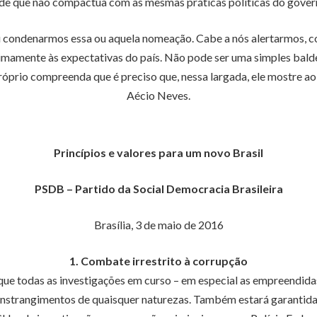
de que não compactua com as mesmas práticas políticas do govern
condenarmos essa ou aquela nomeação. Cabe a nós alertarmos, co
nimamente às expectativas do país. Não pode ser uma simples balde
róprio compreenda que é preciso que, nessa largada, ele mostre a
Aécio Neves.
Princípios e valores para um novo Brasil
PSDB – Partido da Social Democracia Brasileira
Brasília, 3 de maio de 2016
1. Combate irrestrito à corrupção
que todas as investigações em curso – em especial as empreendid
nstrangimentos de quaisquer naturezas. Também estará garantida 