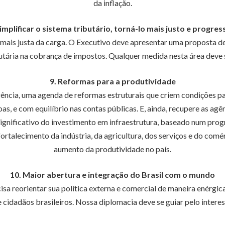
da inflação.
Simplificar o sistema tributário, torná-lo mais justo e progres
 mais justa da carga. O Executivo deve apresentar uma proposta de s
butária na cobrança de impostos. Qualquer medida nesta área deve se
9. Reformas para a produtividade
ncia, uma agenda de reformas estruturais que criem condições par
s, e com equilíbrio nas contas públicas. E, ainda, recupere as agê
significativo do investimento em infraestrutura, baseado num prog
rtalecimento da indústria, da agricultura, dos serviços e do comér
aumento da produtividade no país.
10. Maior abertura e integração do Brasil com o mundo
isa reorientar sua política externa e comercial de maneira enérgic
cidadãos brasileiros. Nossa diplomacia deve se guiar pelo interess