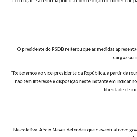
corrupção e a reforma política com redução do número de par
O presidente do PSDB reiterou que as medidas apresentada
cargos ou i
“Reiteramos ao vice-presidente da República, a partir da r
não tem interesse e disposição neste instante em indicar n
liberdade de mo
Na coletiva, Aécio Neves defendeu que o eventual novo gover