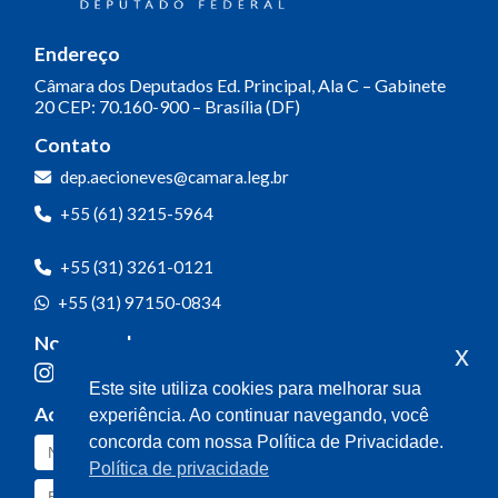
Endereço
Câmara dos Deputados
Ed. Principal, Ala C – Gabinete
20
CEP: 70.160-900 – Brasília (DF)
Contato
Olá! Seja bem-vindo(a).
dep.aecioneves@camara.leg.br
Aqui você pode conversar diretamente
+55 (61) 3215-5964
com o gabinete do Deputado Aécio
Neves.
+55 (31) 3261-0121
Sua participação é muito importante
+55 (31) 97150-0834
para nós!
Nossas redes
x
Ao clicar para iniciar o contato pelo WhatsApp, você
Este site utiliza cookies para melhorar sua
concorda que seus dados serão utilizados exclusivamente
Acompanhe o meu mandato
experiência. Ao continuar navegando, você
para atendimento relacionado às demandas, sugestões ou
informações referentes ao mandato do Deputado Aécio
concorda com nossa Política de Privacidade.
Neves. Seus dados serão tratados com sigilo e não serão
Política de privacidade
compartilhados com terceiros.