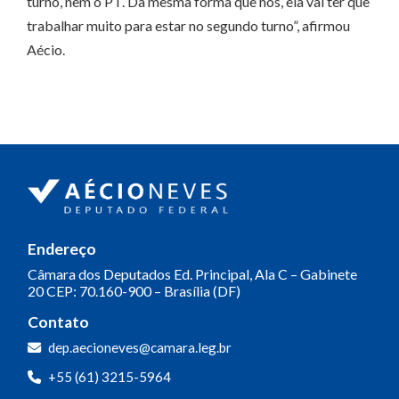
turno, nem o PT. Da mesma forma que nós, ela vai ter que
trabalhar muito para estar no segundo turno”, afirmou
Aécio.
Endereço
Câmara dos Deputados
Ed. Principal, Ala C – Gabinete
20
CEP: 70.160-900 – Brasília (DF)
Contato
dep.aecioneves@camara.leg.br
+55 (61) 3215-5964