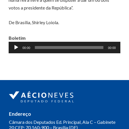
votos a presidente da República”.
De Brasília, Shirley Loiola.
Boletim
Tocador
00:00
00:00
de
áudio
Endereço
Câmara dos Deputados
Ed. Principal, Ala C – Gabinete
20
CEP: 70.160-900 – Brasília (DF)