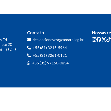
Contato
Nossas r
s
Ed.
dep.aecioneves@camara.leg.br
inete 20
+55 (61) 3215-5964
sília (DF)
+55 (31) 3261-0121
+55 (31) 97150-0834