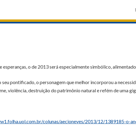
e esperanças, o de 2013 será especialmente simbólico, alimentado 
do seu pontificado, o personagem que melhor incorporou a necessi
me, violência, destruição do patrimônio natural e refém de uma gi
w1.folha.uol.com.br/colunas/aecioneves/2013/12/1389185-o-ano