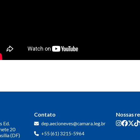
Contato
Nossas r
s
Ed.
dep.aecioneves@camara.leg.br
inete 20
+55 (61) 3215-5964
sília (DF)