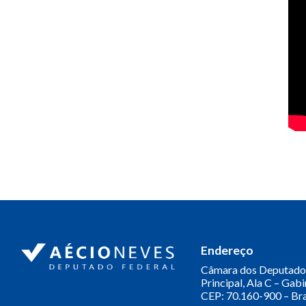
Endereço
Câmara dos Deputado
Principal, Ala C – Gab
CEP: 70.160-900 – Bra