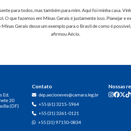
esente para todos, mas também para mim. Aqui foi minha casa. Vin
ol. O que fazemos em Minas Gerais é justamente isso. Planejar e e
inas Gerais desse um exemplo para o Brasil de como é possível, 
afirmou Aécio.
Contato
Nossas r
s
Ed.
dep.aecioneves@camara.leg.br
inete 20
+55 (61) 3215-5964
sília (DF)
+55 (31) 3261-0121
+55 (31) 97150-0834