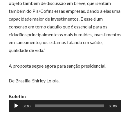
objeto também de discussão em breve, que isentam
também do Pis/Cofins essas empresas, dando a elas uma
capacidade maior de investimentos. E esse é um
consenso em torno daquilo que é essencial para os
cidadãos principalmente os mais humildes, investimentos
em saneamento, nos estamos falando em saúde,
qualidade de vida.”
A proposta segue agora para sanção presidencial.
De Brasília, Shirley Loiola.
Boletim
Tocador
00:00
00:00
de
áudio