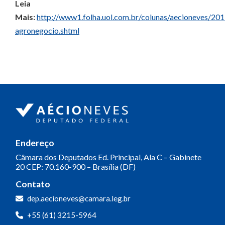
Leia
Mais:
http://www1.folha.uol.com.br/colunas/aecioneves/2
agronegocio.shtml
Endereço
Câmara dos Deputados
Ed. Principal, Ala C – Gabinete
20
CEP: 70.160-900 – Brasília (DF)
Contato
dep.aecioneves@camara.leg.br
+55 (61) 3215-5964