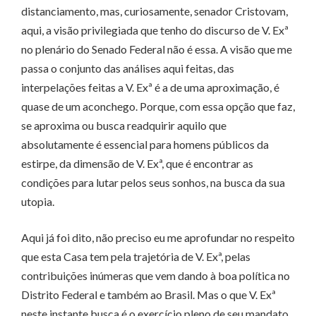
distanciamento, mas, curiosamente, senador Cristovam,
aqui, a visão privilegiada que tenho do discurso de V. Exª
no plenário do Senado Federal não é essa. A visão que me
passa o conjunto das análises aqui feitas, das
interpelações feitas a V. Exª é a de uma aproximação, é
quase de um aconchego. Porque, com essa opção que faz,
se aproxima ou busca readquirir aquilo que
absolutamente é essencial para homens públicos da
estirpe, da dimensão de V. Exª, que é encontrar as
condições para lutar pelos seus sonhos, na busca da sua
utopia.
Aqui já foi dito, não preciso eu me aprofundar no respeito
que esta Casa tem pela trajetória de V. Exª, pelas
contribuições inúmeras que vem dando à boa política no
Distrito Federal e também ao Brasil. Mas o que V. Exª
neste instante busca é o exercício pleno de seu mandato,