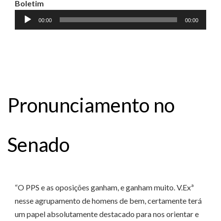
Boletim
Tocador
00:00
00:00
de
áudio
Pronunciamento no
Senado
“O PPS e as oposições ganham, e ganham muito. V.Exª
nesse agrupamento de homens de bem, certamente terá
um papel absolutamente destacado para nos orientar e