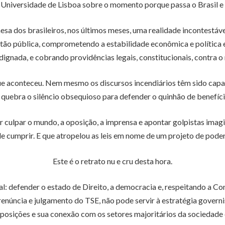
 Universidade de Lisboa sobre o momento porque passa o Brasil e
sa dos brasileiros, nos últimos meses, uma realidade incontestáv
tão pública, comprometendo a estabilidade econômica e política e
ignada, e cobrando providências legais, constitucionais, contra o r
e aconteceu. Nem mesmo os discursos incendiários têm sido capaze
e quebra o silêncio obsequioso para defender o quinhão de benefíci
ar culpar o mundo, a oposição, a imprensa e apontar golpistas ima
e cumprir. E que atropelou as leis em nome de um projeto de poder
Este é o retrato nu e cru desta hora.
l: defender o estado de Direito, a democracia e, respeitando a Cons
núncia e julgamento do TSE, não pode servir à estratégia governis
oposições e sua conexão com os setores majoritários da sociedade 