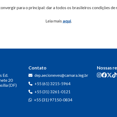
convergir para o principal: dar a todos os brasileiros condições de
Leia mais
aqui
.
Contato
Nossas r
s
Ed.
dep.aecioneves@camara.leg.br
inete 20
+55 (61) 3215-5964
sília (DF)
+55 (31) 3261-0121
+55 (31) 97150-0834