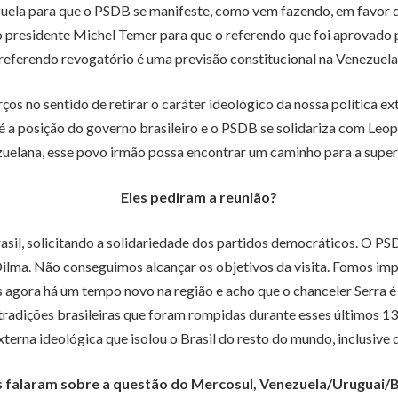
ela para que o PSDB se manifeste, como vem fazendo, em favor da 
presidente Michel Temer para que o referendo que foi aprovado p
referendo revogatório é uma previsão constitucional na Venezuela
orços no sentido de retirar o caráter ideológico da nossa política 
 a posição do governo brasileiro e o PSDB se solidariza com Leop
zuelana, esse povo irmão possa encontrar um caminho para a supera
Eles pediram a reunião?
rasil, solicitando a solidariedade dos partidos democráticos. O PS
ilma. Não conseguimos alcançar os objetivos da visita. Fomos impe
agora há um tempo novo na região e acho que o chanceler Serra é qu
s tradições brasileiras que foram rompidas durante esses últimos 
terna ideológica que isolou o Brasil do resto do mundo, inclusive 
 falaram sobre a questão do Mercosul, Venezuela/Uruguai/B