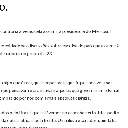
para
o.
aumentar
ou
diminuir
 contrária à Venezuela assumir a presidência do Mercosul.
o
volume.
serenidade nas discussões sobre escolha do país que assumirá
rdenadores do grupo dia 23.
algo que é real, que é importante que fique cada vez mais
 o que pensavam e praticavam aqueles que governaram o Brasil
combatido por nós com a mais absoluta clareza.
hidos pelo Brasil, que estávamos no caminho certo. Mas pedi a
da outras etapas pela frente. Uma ilustre senadora, ainda há
 Mercosul. Não é verdade.