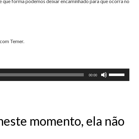
o, de que forma podemos deixar encaminhado para que ocorra no
 com Temer.
Use
00:00
as
setas
para
cima
ou
neste momento, ela não
para
baixo