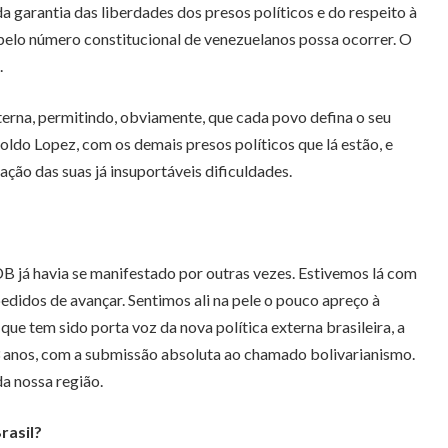
garantia das liberdades dos presos políticos e do respeito à
elo número constitucional de venezuelanos possa ocorrer. O
.
externa, permitindo, obviamente, que cada povo defina o seu
oldo Lopez, com os demais presos políticos que lá estão, e
ção das suas já insuportáveis dificuldades.
DB já havia se manifestado por outras vezes. Estivemos lá com
didos de avançar. Sentimos ali na pele o pouco apreço à
e tem sido porta voz da nova política externa brasileira, a
13 anos, com a submissão absoluta ao chamado bolivarianismo.
da nossa região.
rasil?