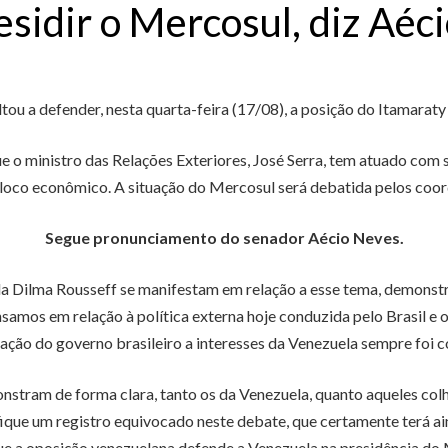
sidir o Mercosul, diz Aéci
ou a defender, nesta quarta-feira (17/08), a posição do Itamaraty
 o ministro das Relações Exteriores, José Serra, tem atuado com 
bloco econômico. A situação do Mercosul será debatida pelos coo
Segue pronunciamento do senador Aécio Neves.
a Dilma Rousseff se manifestam em relação a esse tema, demonstra 
nsamos em relação à política externa hoje conduzida pelo Brasil e
ção do governo brasileiro a interesses da Venezuela sempre foi 
nstram de forma clara, tanto os da Venezuela, quanto aqueles col
fique um registro equivocado neste debate, que certamente terá ain
que a oposição venezuelana defende a Venezuela na presidência do