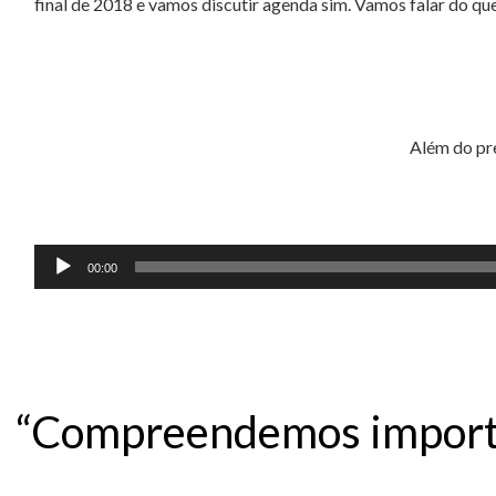
final de 2018 e vamos discutir agenda sim. Vamos falar do qu
Além do pr
Tocador
00:00
de
áudio
“Compreendemos importâ