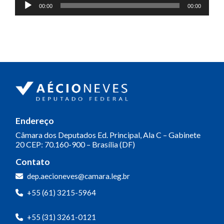
Tocador
00:00
00:00
de
áudio
Endereço
Câmara dos Deputados
Ed. Principal, Ala C – Gabinete
20
CEP: 70.160-900 – Brasília (DF)
Contato
dep.aecioneves@camara.leg.br
+55 (61) 3215-5964
+55 (31) 3261-0121