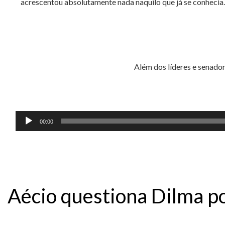
acrescentou absolutamente nada naquilo que já se conhecia
Além dos líderes e senado
Tocador
00:00
de
áudio
Aécio questiona Dilma po