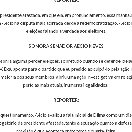
 presidente afastada, em que ela, em pronunciamento, essa manhã,
a Aécio na disputa mais acirrada desde a redemocratização. Aécio 
eleições falando a verdade aos eleitores.
SONORA SENADOR AÉCIO NEVES
 desonra alguma perder eleições, sobretudo quando se defende ideia
. Exa. aponta para o partido que eu presido ao culpá-lo pela ação i
por maioria dos seus membros, abriu uma ação investigativa em rela
perícias mais atuais, inúmeras ilegalidades.”
REPÓRTER:
questionamento, Aécio avaliou a fala inicial de Dilma como um discu
gatório da presidente afastada, tanto a acusação quanto a defesa t
previsão é que aconteça entre terça e quarta-feira.