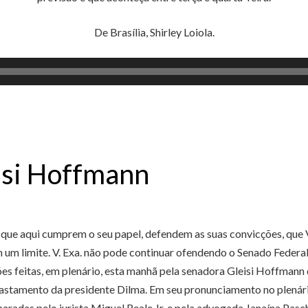
De Brasília, Shirley Loiola.
isi Hoffmann
e aqui cumprem o seu papel, defendem as suas convicções, que V. Ex
um limite. V. Exa. não pode continuar ofendendo o Senado Federal
ões feitas, em plenário, esta manhã pela senadora Gleisi Hoffman
astamento da presidente Dilma. Em seu pronunciamento no plenário
aradas pelo jurista Miguel Reale Jr. e pela advogada Janaína Pasc