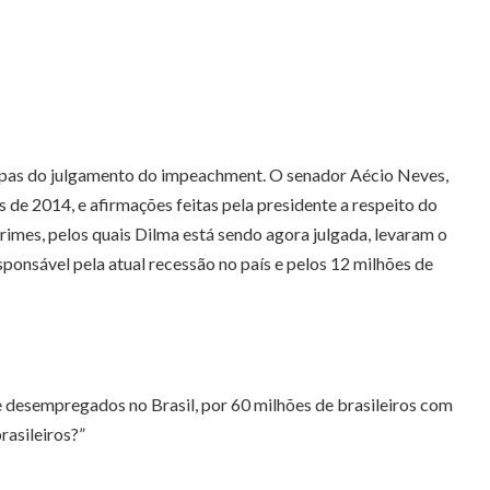
para
aumentar
ou
diminuir
o
volume.
etapas do julgamento do impeachment. O senador Aécio Neves,
de 2014, e afirmações feitas pela presidente a respeito do
imes, pelos quais Dilma está sendo agora julgada, levaram o
ponsável pela atual recessão no país e pelos 12 milhões de
 desempregados no Brasil, por 60 milhões de brasileiros com
rasileiros?”