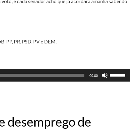
m voto, e cada senador acho que já acordará amanhã sabendo
DB, PP, PR, PSD, PV e DEM.
Use
00:00
as
setas
para
cima
ou
o e desemprego de
para
baixo