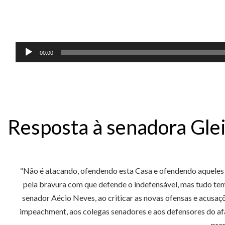
Tocador
00:00
de
áudio
Resposta à senadora Gle
“Não é atacando, ofendendo esta Casa e ofendendo aqueles qu
pela bravura com que defende o indefensável, mas tudo tem 
senador Aécio Neves, ao criticar as novas ofensas e acusaç
impeachment, aos colegas senadores e aos defensores do af
prep