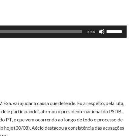
Use
00:00
as
setas
para
cima
ou
para
baixo
para
a. vai ajudar a causa que defende. Eu a respeito, pela luta,
aumentar
 dele participando”, afirmou o presidente nacional do PSDB,
ou
n do PT, e que vem ocorrendo ao longo de todo o processo de
diminuir
 hoje (30/08), Aécio destacou a consistência das acusações
o
hoal.
volume.