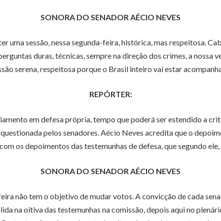
SONORA DO SENADOR AÉCIO NEVES
r uma sessão, nessa segunda-feira, histórica, mas respeitosa. Cab
 perguntas duras, técnicas, sempre na direção dos crimes, a nossa 
ssão serena, respeitosa porque o Brasil inteiro vai estar acompan
REPÓRTER:
iamento em defesa própria, tempo que poderá ser estendido a crit
á questionada pelos senadores. Aécio Neves acredita que o depoim
com os depoimentos das testemunhas de defesa, que segundo ele,
SONORA DO SENADOR AÉCIO NEVES
-feira não tem o objetivo de mudar votos. A convicção de cada se
lida na oitiva das testemunhas na comissão, depois aqui no plenári