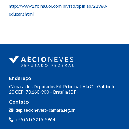
http://www1.folha.uol.com.br/fsp/opiniao/22980-
educar.shtml
Endereço
Câmara dos Deputados
Ed. Principal, Ala C – Gabinete
20
CEP: 70.160-900 – Brasília (DF)
Contato
dep.aecioneves@camara.leg.br
+55 (61) 3215-5964