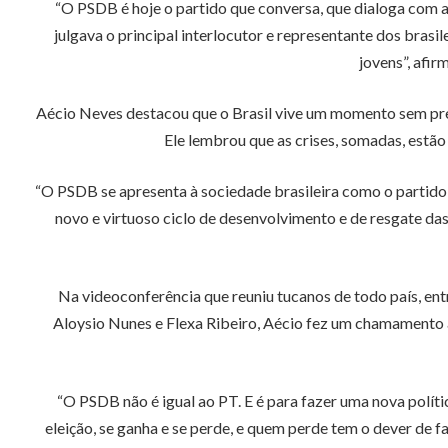
“O PSDB é hoje o partido que conversa, que dialoga com a 
julgava o principal interlocutor e representante dos brasi
jovens”, afi
Aécio Neves destacou que o Brasil vive um momento sem prece
Ele lembrou que as crises, somadas, estã
“O PSDB se apresenta à sociedade brasileira como o partido 
novo e virtuoso ciclo de desenvolvimento e de resgate da
Na videoconferência que reuniu tucanos de todo país, entr
Aloysio Nunes e Flexa Ribeiro, Aécio fez um chamamento a
“O PSDB não é igual ao PT. E é para fazer uma nova polít
eleição, se ganha e se perde, e quem perde tem o dever de f