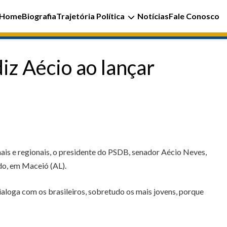
Home
Biografia
Trajetória Política
Notícias
Fale Conosco
iz Aécio ao lançar
nais e regionais, o presidente do PSDB, senador Aécio Neves,
ido, em Maceió (AL).
ialoga com os brasileiros, sobretudo os mais jovens, porque