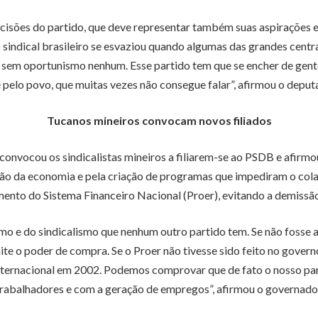
cisões do partido, que deve representar também suas aspirações e 
sindical brasileiro se esvaziou quando algumas das grandes centr
 sem oportunismo nenhum. Esse partido tem que se encher de gente 
e pelo povo, que muitas vezes não consegue falar”, afirmou o deput
Tucanos mineiros convocam novos filiados
nvocou os sindicalistas mineiros a filiarem-se ao PSDB e afirmou
zação da economia e pela criação de programas que impediram o col
mento do Sistema Financeiro Nacional (Proer), evitando a demissão
mo e do sindicalismo que nenhum outro partido tem. Se não fosse 
te o poder de compra. Se o Proer não tivesse sido feito no gove
 internacional em 2002. Podemos comprovar que de fato o nosso par
rabalhadores e com a geração de empregos”, afirmou o governado