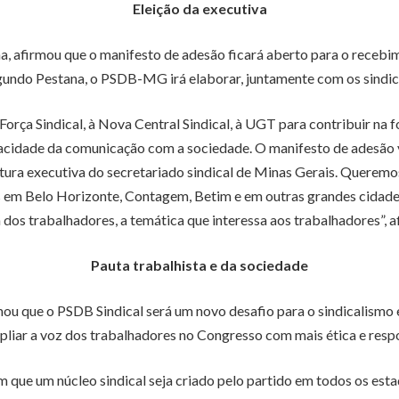
Eleição da executiva
afirmou que o manifesto de adesão ficará aberto para o recebimen
gundo Pestana, o PSDB-MG irá elaborar, juntamente com os sindica
 Força Sindical, à Nova Central Sindical, à UGT para contribuir na
acidade da comunicação com a sociedade. O manifesto de adesão va
ra executiva do secretariado sindical de Minas Gerais. Queremos 
s em Belo Horizonte, Contagem, Betim e em outras grandes cidades
dos trabalhadores, a temática que interessa aos trabalhadores”, 
Pauta trabalhista e da sociedade
mou que o PSDB Sindical será um novo desafio para o sindicalismo
mpliar a voz dos trabalhadores no Congresso com mais ética e resp
que um núcleo sindical seja criado pelo partido em todos os est