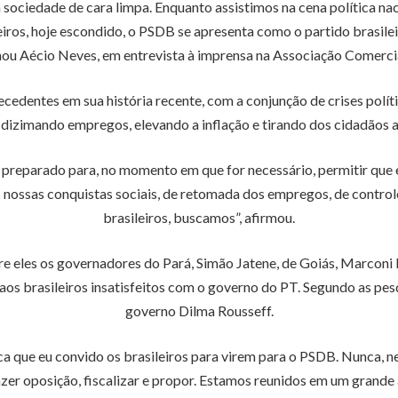
sociedade de cara limpa. Enquanto assistimos na cena política nac
leiros, hoje escondido, o PSDB se apresenta como o partido brasile
rmou Aécio Neves, em entrevista à imprensa na Associação Comerci
dentes em sua história recente, com a conjunção de crises políti
o dizimando empregos, elevando a inflação e tirando dos cidadãos 
preparado para, no momento em que for necessário, permitir que e
s nossas conquistas sociais, de retomada dos empregos, de control
brasileiros, buscamos”, afirmou.
e eles os governadores do Pará, Simão Jatene, de Goiás, Marconi Pe
os brasileiros insatisfeitos com o governo do PT. Segundo as pe
governo Dilma Rousseff.
ica que eu convido os brasileiros para virem para o PSDB. Nunca, n
azer oposição, fiscalizar e propor. Estamos reunidos em um grande