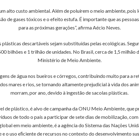
m um alto custo ambiental. Além de poluírem o meio ambiente, poi
ssão de gases tóxicos e o efeito estufa. É importante que as pes
para as próximas gerações”, afirma Aécio Neves.
s plásticas descartáveis sejam substituídas pelas ecológicas. S
500 bilhões e 1 trilhão de unidades. No Brasil, cerca de 1,5 milhão
Ministério de Meio Ambiente.
gens de água nos bueiros e córregos, contribuindo muito para a re
dos mares e rios, se tornando altamente prejudicial à vida dos ani
morram, por ano, devido à ingestão de sacolas plásticas.
tável de plástico, é alvo de campanha da ONU Meio Ambiente, que 
íduos de todo o país a participar de sete dias de mobilização, com
 global em meio ambiente, é a agência do Sistema das Nações Un
 e o uso eﬁciente de recursos no contexto do desenvolvimento sus