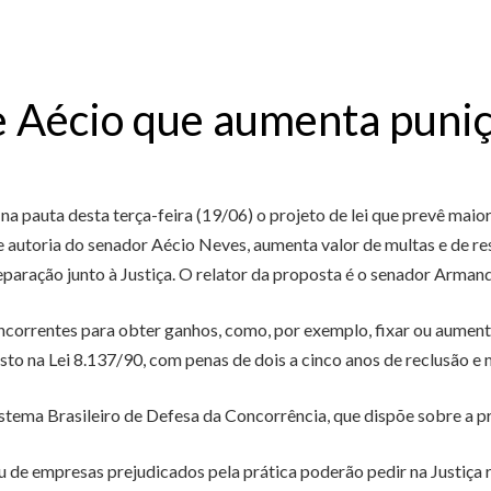
e Aécio que aumenta puniçã
 pauta desta terça-feira (19/06) o projeto de lei que prevê maio
 autoria do senador Aécio Neves, aumenta valor de multas e de res
ração junto à Justiça. O relator da proposta é o senador Armand
oncorrentes para obter ganhos, como, por exemplo, fixar ou aumen
sto na Lei 8.137/90, com penas de dois a cinco anos de reclusão e 
Sistema Brasileiro de Defesa da Concorrência, que dispõe sobre a 
de empresas prejudicados pela prática poderão pedir na Justiça r