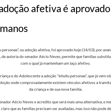
 adoção afetiva é aprovad
umanos
tu personae”, ou adoção afetiva, foi aprovado hoje (14/03), por u
de autoria do senador Aécio Neves, permite que famílias substit
com o qual já mantenham um laço afetivo.
iança e do Adolescente a adoção “intuitu personae”, que já vem ob
de adoção onde comprovadamente existem vínculos afetivos a tramit
da criança e de sua nova família.
senador Aécio Neves e acredito que será mais uma alternativa, e 
 claro que as famílias precisam ser avaliadas, mas isso não pode de