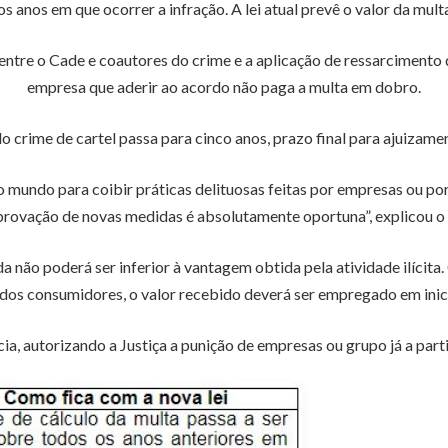
anos em que ocorrer a infração. A lei atual prevê o valor da mult
entre o Cade e coautores do crime e a aplicação de ressarcimento
empresa que aderir ao acordo não paga a multa em dobro.
o crime de cartel passa para cinco anos, prazo final para ajuizame
o mundo para coibir práticas delituosas feitas por empresas ou p
provação de novas medidas é absolutamente oportuna”, explicou o
 não poderá ser inferior à vantagem obtida pela atividade ilícit
 dos consumidores, o valor recebido deverá ser empregado em inici
cia, autorizando a Justiça a punição de empresas ou grupo já a par