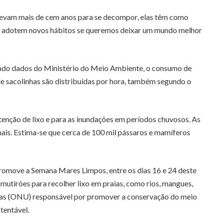
s levam mais de cem anos para se decompor, elas têm como
soas adotem novos hábitos se queremos deixar um mundo melhor
egundo dados do Ministério do Meio Ambiente, o consumo de
 de sacolinhas são distribuídas por hora, também segundo o
tenção de lixo e para as inundações em períodos chuvosos. As
mais. Estima-se que cerca de 100 mil pássaros e mamíferos
promove a Semana Mares Limpos, entre os dias 16 e 24 deste
 mutirões para recolher lixo em praias, como rios, mangues,
idas (ONU) responsável por promover a conservação do meio
tentável.