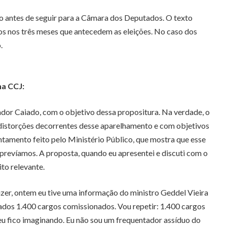
vo antes de seguir para a Câmara dos Deputados. O texto
os nos três meses que antecedem as eleições. No caso dos
.
na CCJ:
ador Caiado, com o objetivo dessa propositura. Na verdade, o
 distorções decorrentes desse aparelhamento e com objetivos
ntamento feito pelo Ministério Público, que mostra que esse
prevíamos. A proposta, quando eu apresentei e discuti com o
to relevante.
izer, ontem eu tive uma informação do ministro Geddel Vieira
lados 1.400 cargos comissionados. Vou repetir: 1.400 cargos
u fico imaginando. Eu não sou um frequentador assíduo do