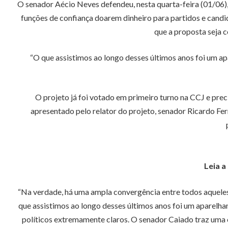
O senador Aécio Neves defendeu, nesta quarta-feira (01/06)
funções de confiança doarem dinheiro para partidos e candid
que a proposta seja c
“O que assistimos ao longo desses últimos anos foi um 
O projeto já foi votado em primeiro turno na CCJ e pre
apresentado pelo relator do projeto, senador Ricardo Fe
Leia a
“Na verdade, há uma ampla convergência entre todos aqueles 
que assistimos ao longo desses últimos anos foi um aparelh
políticos extremamente claros. O senador Caiado traz uma c