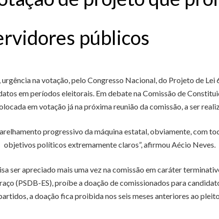
servidores públicos
, urgência na votação, pelo Congresso Nacional, do Projeto de Le
atos em períodos eleitorais. Em debate na Comissão de Constituiç
olocada em votação já na próxima reunião da comissão, a ser realiz
aparelhamento progressivo da máquina estatal, obviamente, com to
objetivos políticos extremamente claros”, afirmou Aécio Neves.
cisa ser apreciado mais uma vez na comissão em caráter terminati
rraço (PSDB-ES), proíbe a doação de comissionados para candidat
partidos, a doação fica proibida nos seis meses anteriores ao pleito