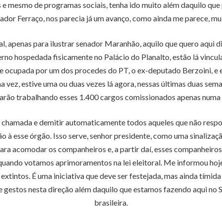
 e mesmo de programas sociais, tenha ido muito além daquilo que 
enador Ferraço, nos parecia já um avanço, como ainda me parece, mui
, apenas para ilustrar senador Maranhão, aquilo que quero aqui d
verno hospedada fisicamente no Palácio do Planalto, estão lá vincu
e ocupada por um dos procedes do PT, o ex-deputado Berzoini, e e
ma vez, estive uma ou duas vezes lá agora, nessas últimas duas sem
tarão trabalhando esses 1.400 cargos comissionados apenas numa 
uma chamada e demitir automaticamente todos aqueles que não re
o à esse órgão. Isso serve, senhor presidente, como uma sinaliza
para acomodar os companheiros e, a partir daí, esses companheiros 
ando votamos aprimoramentos na lei eleitoral. Me informou hoje
extintos. É uma iniciativa que deve ser festejada, mas ainda tímida
e gestos nesta direção além daquilo que estamos fazendo aqui no
brasileira.