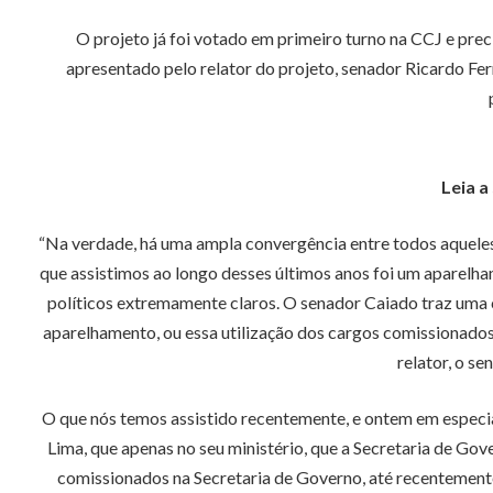
O projeto já foi votado em primeiro turno na CCJ e pre
apresentado pelo relator do projeto, senador Ricardo Fe
Leia a
“Na verdade, há uma ampla convergência entre todos aqueles 
que assistimos ao longo desses últimos anos foi um aparelh
políticos extremamente claros. O senador Caiado traz uma c
aparelhamento, ou essa utilização dos cargos comissionados
relator, o s
O que nós temos assistido recentemente, e ontem em especial
Lima, que apenas no seu ministério, que a Secretaria de Go
comissionados na Secretaria de Governo, até recentement