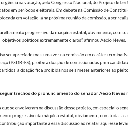
, urgência na votação, pelo Congresso Nacional, do Projeto de Le
atos em períodos eleitorais. Em debate na Comissão de Constituiç
olocada em votação já na próxima reunião da comissão, a ser realiz
aparelhamento progressivo da máquina estatal, obviamente, com to
objetivos políticos extremamente claros”, afirmou Aécio Neves.
cisa ser apreciado mais uma vez na comissão em caráter terminati
rraço (PSDB-ES), proíbe a doação de comissionados para candidat
partidos, a doação fica proibida nos seis meses anteriores ao pleito
 seguir trechos do pronunciamento do senador Aécio Neves 
que se envolveram na discussão desse projeto, em especial o sen
amento progressivo da máquina estatal, obviamente, com todas as
ontribuição importante a essa discussão ao relatar aqui esse leva