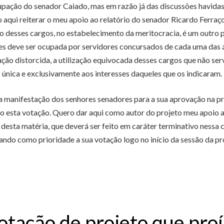
ação do senador Caiado, mas em razão já das discussões havidas
aqui reiterar o meu apoio ao relatório do senador Ricardo Ferraç
to desses cargos, no estabelecimento da meritocracia, é um outro
es deve ser ocupada por servidores concursados de cada uma das 
ização distorcida, a utilização equivocada desses cargos que não s
única e exclusivamente aos interesses daqueles que os indicaram.
 a manifestação dos senhores senadores para a sua aprovação na p
 esta votação. Quero dar aqui como autor do projeto meu apoio ao 
esta matéria, que deverá ser feito em caráter terminativo nessa c
ando como prioridade a sua votação logo no início da sessão da p
otação de projeto que proí