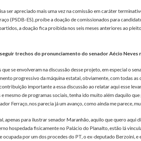
cisa ser apreciado mais uma vez na comissão em caráter terminati
rraço (PSDB-ES), proíbe a doação de comissionados para candidat
partidos, a doação fica proibida nos seis meses anteriores ao pleito
 seguir trechos do pronunciamento do senador Aécio Neves 
que se envolveram na discussão desse projeto, em especial o sen
amento progressivo da máquina estatal, obviamente, com todas as
ontribuição importante a essa discussão ao relatar aqui esse leva
 e mesmo de programas sociais, tenha ido muito além daquilo que 
enador Ferraço, nos parecia já um avanço, como ainda me parece, mui
, apenas para ilustrar senador Maranhão, aquilo que quero aqui d
verno hospedada fisicamente no Palácio do Planalto, estão lá vincu
e ocupada por um dos procedes do PT, o ex-deputado Berzoini, e e