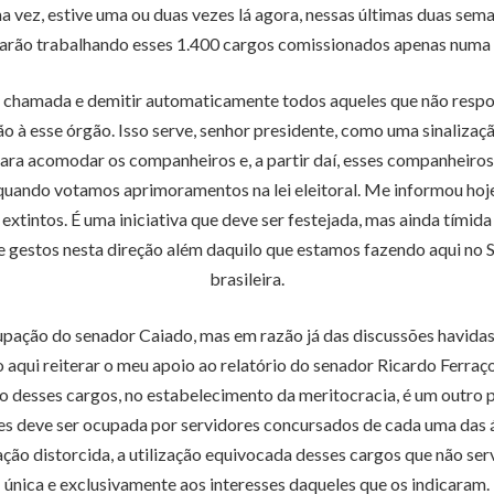
ma vez, estive uma ou duas vezes lá agora, nessas últimas duas sem
tarão trabalhando esses 1.400 cargos comissionados apenas numa 
uma chamada e demitir automaticamente todos aqueles que não re
o à esse órgão. Isso serve, senhor presidente, como uma sinaliza
para acomodar os companheiros e, a partir daí, esses companheiros 
ando votamos aprimoramentos na lei eleitoral. Me informou hoje
extintos. É uma iniciativa que deve ser festejada, mas ainda tímida
e gestos nesta direção além daquilo que estamos fazendo aqui no
brasileira.
ação do senador Caiado, mas em razão já das discussões havidas
aqui reiterar o meu apoio ao relatório do senador Ricardo Ferraç
to desses cargos, no estabelecimento da meritocracia, é um outro
es deve ser ocupada por servidores concursados de cada uma das 
ização distorcida, a utilização equivocada desses cargos que não s
única e exclusivamente aos interesses daqueles que os indicaram.