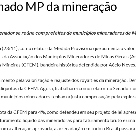
enado MP da mineração
enador se reúne com prefeitos de municípios mineradores de 
a (23/11), como relator da Medida Provisória que aumenta o valor
os da Associação dos Municípios Mineradores de Minas Gerais (Ami
 Mineiras (CFEM), bandeira histórica defendida por Aécio Neves,
mento pela valorização e reajuste dos royalties da mineração. 
líquotas da CFEM. Agora, trabalharei como relator, no Senado,
e municípios mineradores tenham a justa compensação pela explora
íquota da CFEM para 4%, como defendeu em seu projeto de lei apr
turamento líquido das mineradoras para faturamento bruto é uma 
com a alteração aprovada, a arrecadação em todo o Brasil passará 