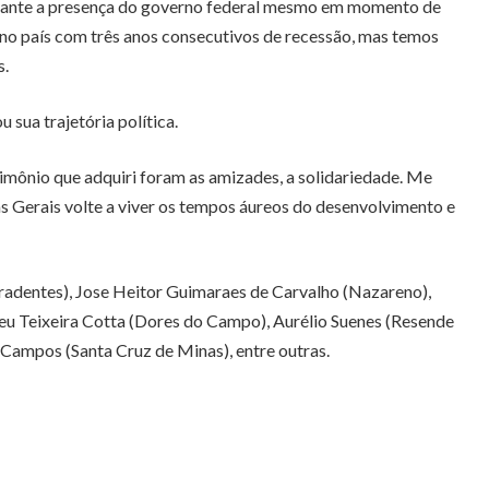
rtante a presença do governo federal mesmo em momento de
l no país com três anos consecutivos de recessão, mas temos
s.
sua trajetória política.
rimônio que adquiri foram as amizades, a solidariedade. Me
as Gerais volte a viver os tempos áureos do desenvolvimento e
Tiradentes), Jose Heitor Guimaraes de Carvalho (Nazareno),
adeu Teixeira Cotta (Dores do Campo), Aurélio Suenes (Resende
 Campos (Santa Cruz de Minas), entre outras.