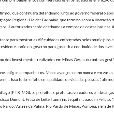
afirmou que continuará defendendo junto ao governo federal o ap
egração Regional, Helder Barbalho, que terminou com a liberação 
rsos já autorizados serão destinados a compra de cestas básicas, 
nte para mostrar as dificuldades enfrentadas pelos municípios e
sidente apoio do governo para garantir a continuidade dos invest
ou dos investimentos realizados em Minas Gerais durante as gest
úne antigos companheiros. Minas avançou como nunca e em várias 
rnos. Isso tudo refletiu em qualidade de vida das pessoas”, afirmo
tiago (PTB-MG), os prefeitos e prefeitas, vereadores e liderança
ncisco Dumont, Fruta de Leite, Itumirim, Jequitaí, Joaquim Felício
 Pardo, Várzea da Palma, Rio Pardo de Minas, Pompéu, além de Ri