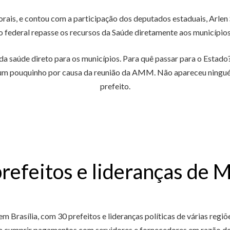
orais, e contou com a participação dos deputados estaduais, Arlen 
 federal repasse os recursos da Saúde diretamente aos municípios,
da saúde direto para os municípios. Para quê passar para o Estado
u um pouquinho por causa da reunião da AMM. Não apareceu ninguém
prefeito.
prefeitos e lideranças de 
em Brasília, com 30 prefeitos e lideranças políticas de várias regi
ara cumprir pagamentos com servidores e fornecedores em razão do