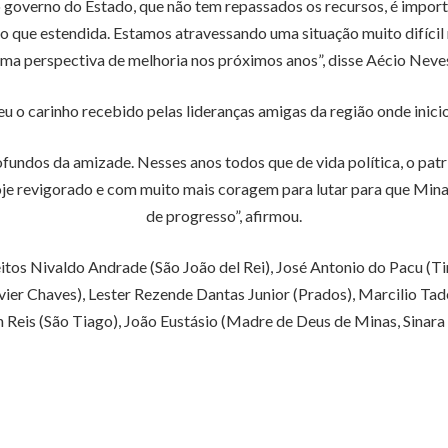
 governo do Estado, que não tem repassados os recursos, é impo
do que estendida. Estamos atravessando uma situação muito difíci
ma perspectiva de melhoria nos próximos anos”, disse Aécio Neve
o carinho recebido pelas lideranças amigas da região onde iniciou 
ofundos da amizade. Nesses anos todos que de vida política, o pat
hoje revigorado e com muito mais coragem para lutar para que Min
de progresso”, afirmou.
eitos Nivaldo Andrade (São João del Rei), José Antonio do Pacu (
avier Chaves), Lester Rezende Dantas Junior (Prados), Marcilio T
n Reis (São Tiago), João Eustásio (Madre de Deus de Minas, Sinara