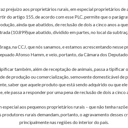
az prejuízo aos proprietários rurais, em especial proprietários 
rtir do artigo 155, de acordo com esse PLC, permite que o parágra
odução, ainda que abatidos, de reclusão de dois a cinco anos a q
trada (10.899)que abatido, dividido em partes, no local da subtraç
ga, na CCJ, que nós sanamos, e estamos acrescentando nesse proje
epuado Afonso Hamm, e veio, portanto, da Câmara dos Deputado
ficar também, além de receptação de animais, passa a tipificar os
idade de produção ou comercialização, semovente domesticável de 
nte, saber que aquele produto que está sendo adquirido ou que el
e, ele passa a responder por uma pena de reclusão de dois a cinco 
 em especial aos pequenos proprietários rurais – que não tenha razõ
s produtores rurais demandam, portanto, o agravamento desses cri
principalmente nas regiões do interior do país.