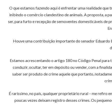
O que estamos fazendo aqui é enfrentar uma realidade que tr
inibindo o comércio clandestino de animais. A proposta, a pa
ser, para furto e recepção de semoventes domesticáveis de pr
En
Houve uma contribuição importante do senador Eduardo Bra
d
Estamos acrescentando o artigo 180 no Código Penal para tipi
conduzir, ocultar, ter em depósito ou vender, com a final
saber ser produto de crime aquele que portanto, notadame
crim
É raríssimo, no país, qualquer proprietário rural – me refiro
poucas vezes deixam registro desses crimes. Os pequeno