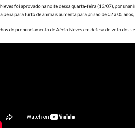
ves foi aprovado na noite dessa quarta-feira (13/07), por unanim
, a pena para furto de animais aumenta para prisão de 02 a 05 anos,
chos do pronunciamento de Aécio Neves em defesa do voto dos s