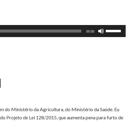
Use
00:00
as
setas
para
cima
ou
para
l
baixo
para
aumentar
 do Ministério da Agricultura, do Ministério da Saúde. Eu
ou
do Projeto de Lei 128/2015, que aumenta pena para furto de
diminuir
o
volume.