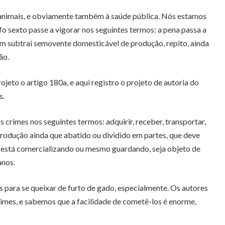
de animais, e obviamente também à saúde pública. Nós estamos
fo sexto passe a vigorar nos seguintes termos: a pena passa a
uem subtrai semovente domesticável de produção, repito, ainda
ão.
to o artigo 180a, e aqui registro o projeto de autoria do
s.
 crimes nos seguintes termos: adquirir, receber, transportar,
produção ainda que abatido ou dividido em partes, que deve
e está comercializando ou mesmo guardando, seja objeto de
anos.
es para se queixar de furto de gado, especialmente. Os autores
mes, e sabemos que a facilidade de cometê-los é enorme,