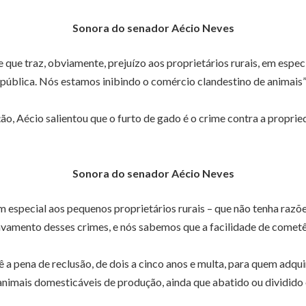
Sonora do senador Aécio Neves
 que traz, obviamente, prejuízo aos proprietários rurais, em espe
pública. Nós estamos inibindo o comércio clandestino de animais
o, Aécio salientou que o furto de gado é o crime contra a propried
Sonora do senador Aécio Neves
 em especial aos pequenos proprietários rurais – que não tenha raz
vamento desses crimes, e nós sabemos que a facilidade de cometê-l
 pena de reclusão, de dois a cinco anos e multa, para quem adquiri
animais domesticáveis de produção, ainda que abatido ou dividido 