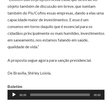
objeto também de discussão em breve, que isentam
também do Pis/Cofins essas empresas, dando a elas uma
capacidade maior de investimentos. E esse é um
consenso em torno daquilo que é essencial para os
cidadãos principalmente os mais humildes, investimentos
em saneamento, nos estamos falando em saúde,
qualidade de vida.”
A proposta segue agora para sanção presidencial.
De Brasília, Shirley Loiola.
Boletim
Tocador
00:00
00:00
de
áudio