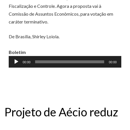
Fiscalização e Controle. Agora a proposta vai à
Comissão de Assuntos Econômicos, para votação em
caráter terminativo.
De Brasília, Shirley Loiola.
Boletim
Tocador
00:00
00:00
de
áudio
Projeto de Aécio reduz