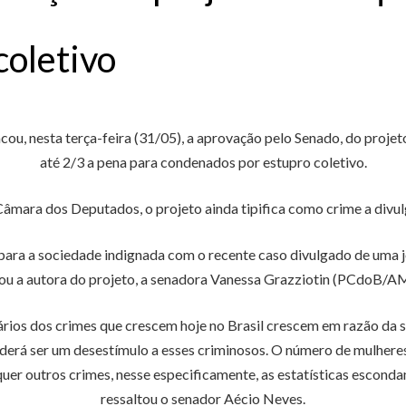
coletivo
ou, nesta terça-feira (31/05), a aprovação pelo Senado, do projet
até 2/3 a pena para condenados por estupro coletivo.
mara dos Deputados, o projeto ainda tipifica como crime a divu
ra a sociedade indignada com o recente caso divulgado de uma jov
ou a autora do projeto, a senadora Vanessa Grazziotin (PCdoB/A
rios dos crimes que crescem hoje no Brasil crescem em razão da se
oderá ser um desestímulo a esses criminosos. O número de mulheres
er outros crimes, nesse especificamente, as estatísticas esconda
ressaltou o senador Aécio Neves.