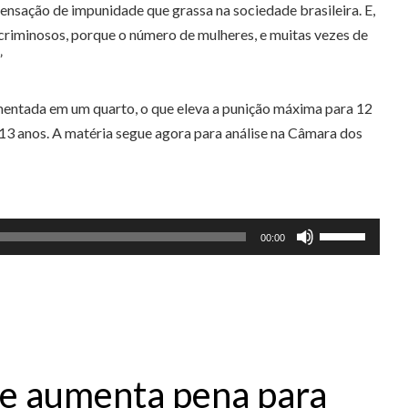
nsação de impunidade que grassa na sociedade brasileira. E,
 criminosos, porque o número de mulheres, e muitas vezes de
”
aumentada em um quarto, o que eleva a punição máxima para 12
13 anos. A matéria segue agora para análise na Câmara dos
Use
00:00
as
setas
para
cima
ou
para
ue aumenta pena para
baixo