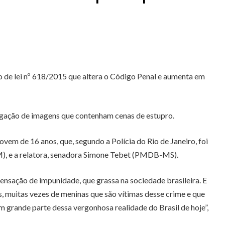
para
aumentar
ou
diminuir
o
o de lei nº 618/2015 que altera o Código Penal e aumenta em
volume.
lgação de imagens que contenham cenas de estupro.
em de 16 anos, que, segundo a Polícia do Rio de Janeiro, foi
M), e a relatora, senadora Simone Tebet (PMDB-MS).
nsação de impunidade, que grassa na sociedade brasileira. E
, muitas vezes de meninas que são vítimas desse crime e que
m grande parte dessa vergonhosa realidade do Brasil de hoje”,