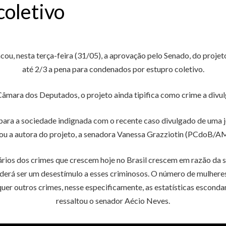
coletivo
ou, nesta terça-feira (31/05), a aprovação pelo Senado, do projet
até 2/3 a pena para condenados por estupro coletivo.
mara dos Deputados, o projeto ainda tipifica como crime a divu
ra a sociedade indignada com o recente caso divulgado de uma jov
ou a autora do projeto, a senadora Vanessa Grazziotin (PCdoB/A
rios dos crimes que crescem hoje no Brasil crescem em razão da se
oderá ser um desestímulo a esses criminosos. O número de mulheres
er outros crimes, nesse especificamente, as estatísticas esconda
ressaltou o senador Aécio Neves.