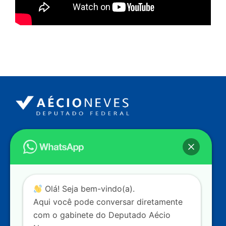
Endereço
Câmara dos Deputados
Ed. Principal, Ala C – Gabinete
20
CEP: 70.160-900 – Brasília (DF)
Contato
Olá! Seja bem-vindo(a).
dep.aecioneves@camara.leg.br
Aqui você pode conversar diretamente
+55 (61) 3215-5964
com o gabinete do Deputado Aécio