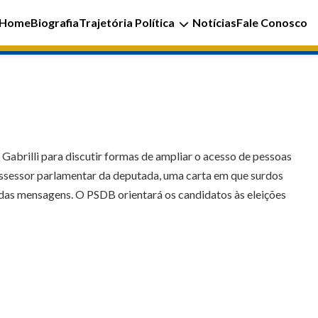
Home
Biografia
Trajetória Política
Notícias
Fale Conosco
Gabrilli para discutir formas de ampliar o acesso de pessoas
assessor parlamentar da deputada, uma carta em que surdos
 das mensagens. O PSDB orientará os candidatos às eleições