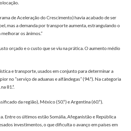
colocação.
ograma de Aceleração do Crescimento) havia acabado de ser
apel, mas a demanda por transporte aumenta, estrangulando o
 melhorar os ânimos.”
to orçado e o custo que se viu na prática. O aumento médio
ística e transporte, usados em conjunto para determinar a
pior no “serviço de aduanas e alfândegas” (94.ª). Na categoria
na 81.ª.
ificado da região), México (50.º) e Argentina (60.º).
a. Entre os últimos estão Somália, Afeganistão e República
ados investimentos, o que dificulta o avanço em países em