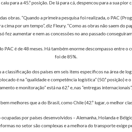
caiu para a 45.ª posição. De lá para cá, despencou para a sua pior 
 das obras. “Quando a primeira pesquisa foi realizada, o PAC (Pr
ra cima por um tempo”, diz Fleury. “Como as obras não saem do p
o só fez aumentar e nem as concessões no ano passado conseguiram
do PAC é de 48 meses. Há também enorme descompasso entre o cus
foi de 85%.
classificação dos países em seis itens específicos na área de log
locado é na “qualidade e competência logística” (50.ª posição) e o 
amento e monitoração” está na 62.ª e, nas “entregas internacionais”, 
m melhores que a do Brasil, como Chile (42.º lugar, o melhor class
o ocupadas por países desenvolvidos – Alemanha, Holanda e Bélgic
rmas no setor são complexas e a melhora do transporte exige pes