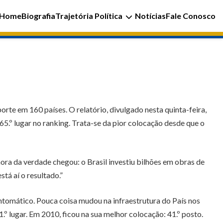
Home
Biografia
Trajetória Política
Notícias
Fale Conosco
orte em 160 países. O relatório, divulgado nesta quinta-feira,
65.º lugar no ranking. Trata-se da pior colocação desde que o
 hora da verdade chegou: o Brasil investiu bilhões em obras de
tá aí o resultado.”
intomático. Pouca coisa mudou na infraestrutura do País nos
.º lugar. Em 2010, ficou na sua melhor colocação: 41.º posto.