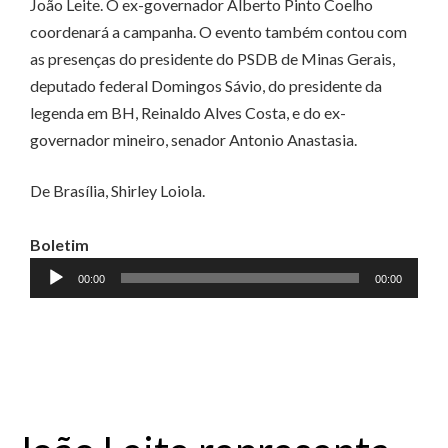
João Leite. O ex-governador Alberto Pinto Coelho
coordenará a campanha. O evento também contou com
as presenças do presidente do PSDB de Minas Gerais,
deputado federal Domingos Sávio, do presidente da
legenda em BH, Reinaldo Alves Costa, e do ex-
governador mineiro, senador Antonio Anastasia.
De Brasília, Shirley Loiola.
Boletim
Tocador
00:00
00:00
de
áudio