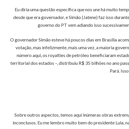
Eu diria uma questão específica que nos une há muito tem
desde que era governador, e Simão (Jatene) faz isso durant
governo do PT vem adiando isso sucessivament
O governador Simão esteve há poucos dias em Brasília aco
votação, mas infelizmente, mais uma vez, a maioria gover
número aqui, os royalties de petróleo beneficiaram estad
territorial dos estados –, distribuiu R$ 35 bilhões no ano p
Pará. Isso
Sobre outros aspectos, temos aqui inúmeras obras extrema
inconclusos. Eu me lembro muito bem do presidente Lula, n