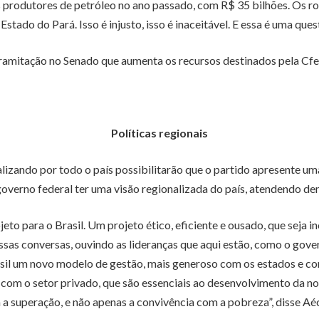
 produtores de petróleo no ano passado, com R$ 35 bilhões. Os ro
tado do Pará. Isso é injusto, isso é inaceitável. E essa é uma quest
ramitação no Senado que aumenta os recursos destinados pela Cfe
Políticas regionais
zando por todo o país possibilitarão que o partido apresente uma 
governo federal ter uma visão regionalizada do país, atendendo de
 para o Brasil. Um projeto ético, eficiente e ousado, que seja inc
as conversas, ouvindo as lideranças que aqui estão, como o govern
sil um novo modelo de gestão, mais generoso com os estados e com
m o setor privado, que são essenciais ao desenvolvimento da noss
a superação, e não apenas a convivência com a pobreza”, disse Aé