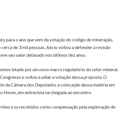
baixo
diminuir
para
o
aumentar
volume.
ou
diminuir
nto para o ano que vem da votação do código de mineração,
o
erca de 3 mil pessoas, Aécio voltou a defender a revisão
volume.
eve seu valor defasado nos últimos dez anos.
 temos lutado por um novo marco regulatório do setor mineral.
Congresso e voltou a adiar a votação dessa proposta. O
nte da Câmara dos Deputados a colocação dessa matéria em
cio Neves, em entrevista na chegada ao encontro.
etróleo e os recebidos como compensação pela exploração de