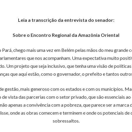
Leia a transcrição da entrevista do senador:
Sobre o Encontro Regional da Amazônia Oriental
o Pará, chego mais uma vez em Belém pelas mãos do meu grande c
 parlamentares que nos acompanham. Uma expectativa muito positi
ado. Um projeto que seja inclusivo, que tenha uma visão de polític
nças que aqui estão, como o governador, o prefeito e tantos outros
e gestão, mais generoso com os estados e com os municípios. Mais
e vista das parcerias com o setor privado, que são essenciais a
 não apenas a convivência com a pobreza, que parece ser a marca 
 disse, onde as obras comecem e terminem e onde os potenciais d
sobressaltos.