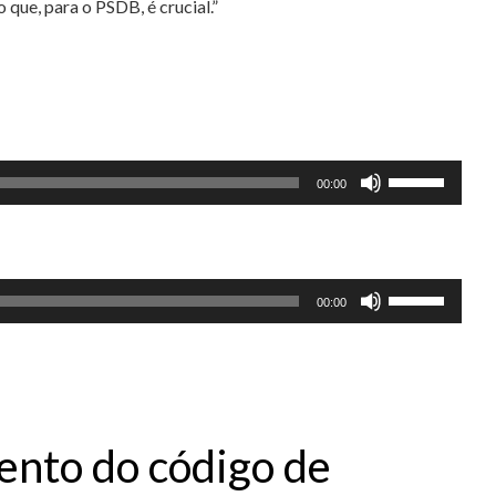
o que, para o PSDB, é crucial.”
Use
00:00
as
setas
para
Use
cima
00:00
as
ou
setas
para
para
baixo
cima
para
ou
aumentar
ento do código de
para
ou