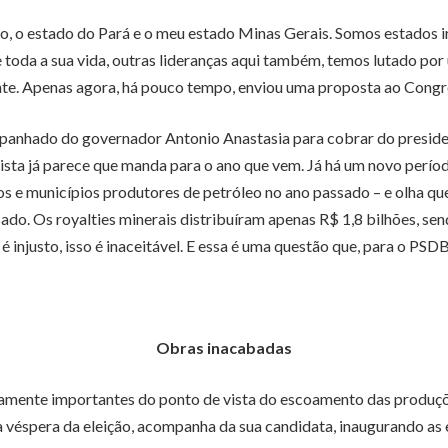
po, o estado do Pará e o meu estado Minas Gerais. Somos estados i
e toda a sua vida, outras lideranças aqui também, temos lutado por
e. Apenas agora, há pouco tempo, enviou uma proposta ao Congres
mpanhado do governador Antonio Anastasia para cobrar do presid
nista já parece que manda para o ano que vem. Já há um novo perío
os e municípios produtores de petróleo no ano passado – e olha que
assado. Os royalties minerais distribuíram apenas R$ 1,8 bilhões, 
 é injusto, isso é inaceitável. E essa é uma questão que, para o PSDB,
Obras inacabadas
mente importantes do ponto de vista do escoamento das produções,
a véspera da eleição, acompanha da sua candidata, inaugurando as 