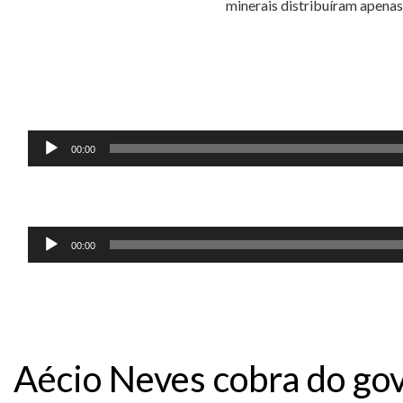
minerais distribuíram apenas R
Tocador
00:00
de
áudio
Tocador
00:00
de
áudio
Aécio Neves cobra do go