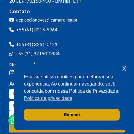
20
CEP: 70.160-900 – Brasília (DF)
Contato
dep.aecioneves@camara.leg.br
+55 (61) 3215-5964
+55 (31) 3261-0121
+55 (31) 97150-0834
Nossas redes
x
Este site utiliza cookies para melhorar sua
Acompanhe o meu mandato
experiência. Ao continuar navegando, você
concorda com nossa Política de Privacidade.
Política de privacidade
Entendi