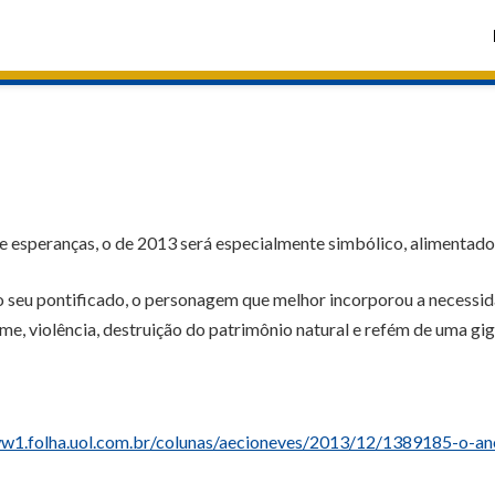
e esperanças, o de 2013 será especialmente simbólico, alimentado 
do seu pontificado, o personagem que melhor incorporou a necessi
me, violência, destruição do patrimônio natural e refém de uma gi
w1.folha.uol.com.br/colunas/aecioneves/2013/12/1389185-o-ano