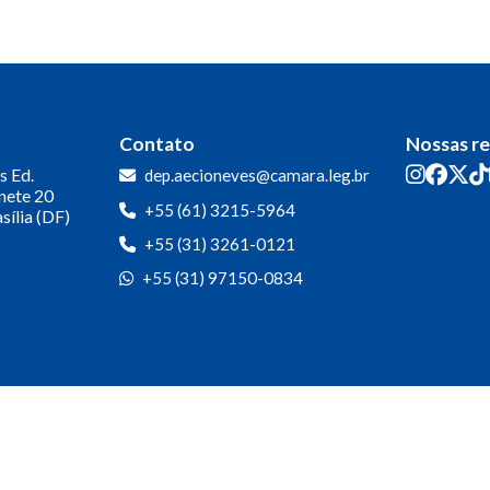
Contato
Nossas r
s
Ed.
dep.aecioneves@camara.leg.br
inete 20
+55 (61) 3215-5964
sília (DF)
+55 (31) 3261-0121
+55 (31) 97150-0834