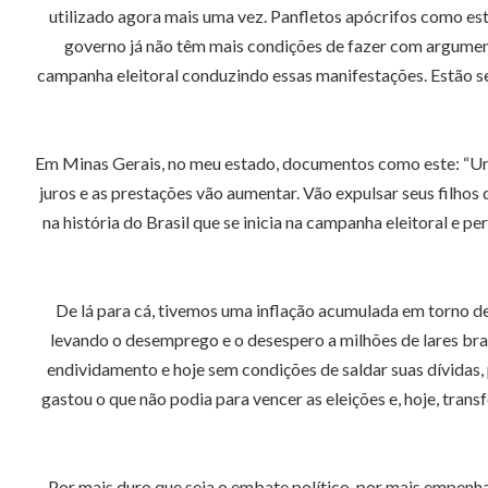
utilizado agora mais uma vez. Panfletos apócrifos como est
governo já não têm mais condições de fazer com argumento
campanha eleitoral conduzindo essas manifestações. Estão se
Em Minas Gerais, no meu estado, documentos como este: “Urg
juros e as prestações vão aumentar. Vão expulsar seus filhos
na história do Brasil que se inicia na campanha eleitoral e 
De lá para cá, tivemos uma inflação acumulada em torno d
levando o desemprego e o desespero a milhões de lares bras
endividamento e hoje sem condições de saldar suas dívidas, 
gastou o que não podia para vencer as eleições e, hoje, trans
Por mais duro que seja o embate político, por mais empenh