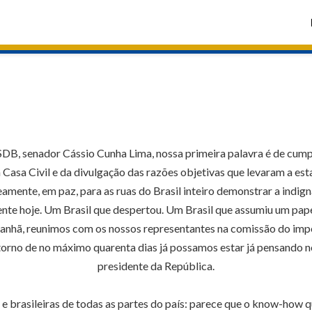
SDB, senador Cássio Cunha Lima, nossa primeira palavra é de cumpr
 a Casa Civil e da divulgação das razões objetivas que levaram a es
mente, em paz, para as ruas do Brasil inteiro demonstrar a indignaç
rente hoje. Um Brasil que despertou. Um Brasil que assumiu um pap
 manhã, reunimos com os nossos representantes na comissão do i
torno de no máximo quarenta dias já possamos estar já pensando 
presidente da República.
s e brasileiras de todas as partes do país: parece que o know-how