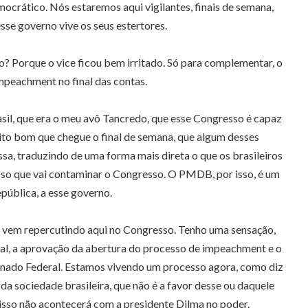
mocrático. Nós estaremos aqui vigilantes, finais de semana,
sse governo vive os seus estertores.
? Porque o vice ficou bem irritado. Só para complementar, o
impeachment no final das contas.
asil, que era o meu avô Tancredo, que esse Congresso é capaz
uito bom que chegue o final de semana, que algum desses
sa, traduzindo de uma forma mais direta o que os brasileiros
é isso que vai contaminar o Congresso. O PMDB, por isso, é um
epública, a esse governo.
 vem repercutindo aqui no Congresso. Tenho uma sensação,
al, a aprovação da abertura do processo de impeachment e o
enado Federal. Estamos vivendo um processo agora, como diz
a sociedade brasileira, que não é a favor desse ou daquele
, e isso não acontecerá com a presidente Dilma no poder.