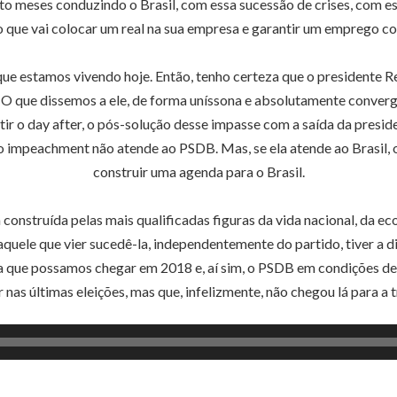
to meses conduzindo o Brasil, com essa sucessão de crises, com es
que vai colocar um real na sua empresa e garantir um emprego co
 que estamos vivendo hoje. Então, tenho certeza que o presidente 
. O que dissemos a ele, de forma uníssona e absolutamente conver
r o day after, o pós-solução desse impasse com a saída da presid
o impeachment não atende ao PSDB. Mas, se ela atende ao Brasil, o
construir uma agenda para o Brasil.
nstruída pelas mais qualificadas figuras da vida nacional, da ec
 aquele que vier sucedê-la, independentemente do partido, tiver a 
ra que possamos chegar em 2018 e, aí sim, o PSDB em condições de 
 nas últimas eleições, mas que, infelizmente, não chegou lá para a t