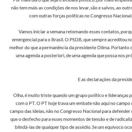
não tem mais as condições de nos levar, são e salvos, ao out
com outras forças políticas no Congresso Nacional
Vamos iniciar a semana retomando esses contatos, porqu
emergencial para o Brasil. O PSDB, que sempre acreditou no
melhor do que a permanência da presidente Dilma. Portanto 
uma agenda a posteriori, de uma agenda que possa nos próx
E as declarações da preside
Olha, é muito triste quando um grupo político e lideranças
com o PT. O PT hoje trava um embate não aqui no campo da
campo das ideias, não no Congresso Nacional para defender o s
que o desfecho para esses momentos de tensão e de radicaliza
blindá-las de qualquer tipo de assédio. Se um equívoco ocor