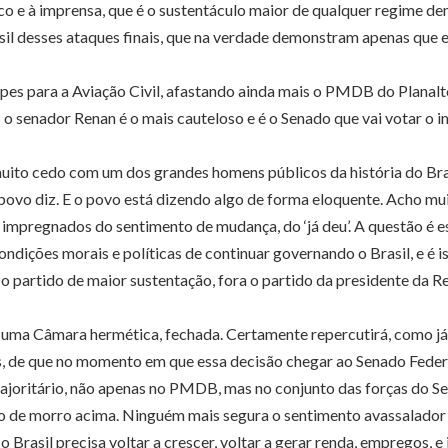
ico e à imprensa, que é o sustentáculo maior de qualquer regime de
il desses ataques finais, que na verdade demonstram apenas que e
es para a Aviação Civil, afastando ainda mais o PMDB do Planalto
 o senador Renan é o mais cauteloso e é o Senado que vai votar o 
 muito cedo com um dos grandes homens públicos da história do Br
o povo diz. E o povo está dizendo algo de forma eloquente. Acho m
impregnados do sentimento de mudança, do ‘já deu’. A questão é es
 condições morais e políticas de continuar governando o Brasil, e 
e o partido de maior sustentação, fora o partido da presidente da R
uma Câmara hermética, fechada. Certamente repercutirá, como já
s, de que no momento em que essa decisão chegar ao Senado Feder
joritário, não apenas no PMDB, mas no conjunto das forças do S
o de morro acima. Ninguém mais segura o sentimento avassalador d
e o Brasil precisa voltar a crescer, voltar a gerar renda, empregos