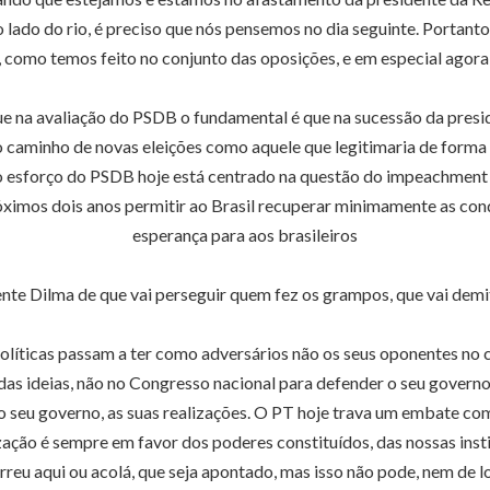
ro lado do rio, é preciso que nós pensemos no dia seguinte. Portan
, como temos feito no conjunto das oposições, e em especial agor
e na avaliação do PSDB o fundamental é que na sucessão da pres
 caminho de novas eleições como aquele que legitimaria de forma
o esforço do PSDB hoje está centrado na questão do impeachment 
imos dois anos permitir ao Brasil recuperar minimamente as condi
esperança para aos brasileiros
nte Dilma de que vai perseguir quem fez os grampos, que vai demit
 políticas passam a ter como adversários não os seus oponentes no 
s ideias, não no Congresso nacional para defender o seu governo 
eu governo, as suas realizações. O PT hoje trava um embate com a 
ção é sempre em favor dos poderes constituídos, das nossas instit
reu aqui ou acolá, que seja apontado, mas isso não pode, nem de lo