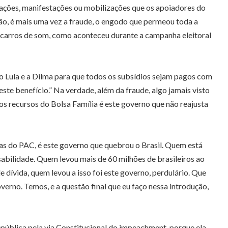
ocações, manifestações ou mobilizações que os apoiadores do
tão, é mais uma vez a fraude, o engodo que permeou toda a
m carros de som, como aconteceu durante a campanha eleitoral
 Lula e a Dilma para que todos os subsídios sejam pagos com
ste benefício.” Na verdade, além da fraude, algo jamais visto
 os recursos do Bolsa Família é este governo que não reajusta
as do PAC, é este governo que quebrou o Brasil. Quem está
sabilidade. Quem levou mais de 60 milhões de brasileiros ao
 dívida, quem levou a isso foi este governo, perdulário. Que
overno. Temos, e a questão final que eu faço nessa introdução,
pública pela via Constitucional do impeachment, porque ela