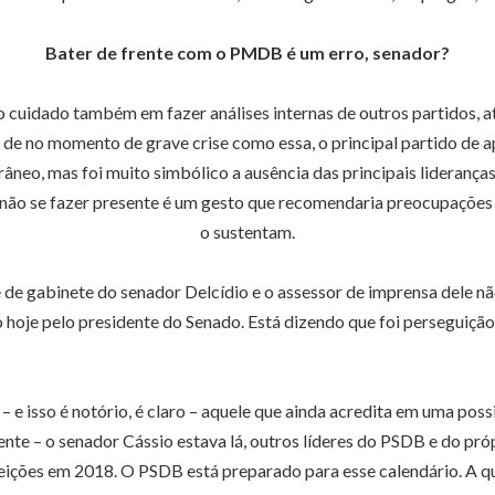
Bater de frente com o PMDB é um erro, senador?
cuidado também em fazer análises internas de outros partidos, at
de no momento de grave crise como essa, o principal partido de a
rrâneo, mas foi muito simbólico a ausência das principais lideranç
ão se fazer presente é um gesto que recomendaria preocupações
o sustentam.
 de gabinete do senador Delcídio e o assessor de imprensa dele nã
hoje pelo presidente do Senado. Está dizendo que foi perseguição 
 e isso é notório, é claro – aquele que ainda acredita em uma poss
nte – o senador Cássio estava lá, outros líderes do PSDB e do pr
leições em 2018. O PSDB está preparado para esse calendário. A que