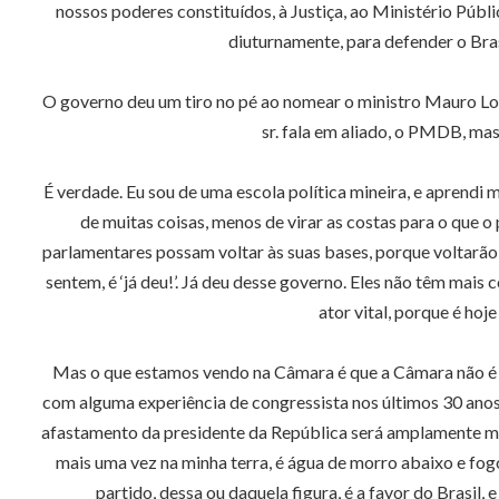
nossos poderes constituídos, à Justiça, ao Ministério Públ
diuturnamente, para defender o Bras
O governo deu um tiro no pé ao nomear o ministro Mauro Lop
sr. fala em aliado, o PMDB, mas
É verdade. Eu sou de uma escola política mineira, e aprendi
de muitas coisas, menos de virar as costas para o que 
parlamentares possam voltar às suas bases, porque voltarão 
sentem, é ‘já deu!’. Já deu desse governo. Eles não têm mais
ator vital, porque é hoj
Mas o que estamos vendo na Câmara é que a Câmara não é 
com alguma experiência de congressista nos últimos 30 ano
afastamento da presidente da República será amplamente ma
mais uma vez na minha terra, é água de morro abaixo e fog
partido, dessa ou daquela figura, é a favor do Brasil, 