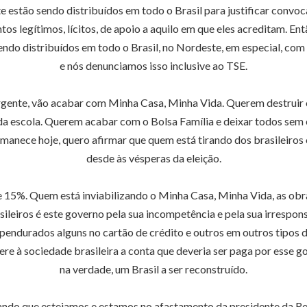
e estão sendo distribuídos em todo o Brasil para justificar conv
s legítimos, lícitos, de apoio a aquilo em que eles acreditam. En
ndo distribuídos em todo o Brasil, no Nordeste, em especial, co
e nós denunciamos isso inclusive ao TSE.
ente, vão acabar com Minha Casa, Minha Vida. Querem destruir o
 da escola. Querem acabar com o Bolsa Família e deixar todos sem e
permanece hoje, quero afirmar que quem está tirando dos brasileiros
desde às vésperas da eleição.
e 15%. Quem está inviabilizando o Minha Casa, Minha Vida, as obr
ileiros é este governo pela sua incompetência e pela sua irrespon
pendurados alguns no cartão de crédito e outros em outros tipos de
fere à sociedade brasileira a conta que deveria ser paga por esse g
na verdade, um Brasil a ser reconstruído.
ando que estejamos e estamos no afastamento da presidente da Re