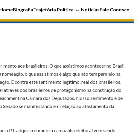
Home
Biografia
Trajetória Política
Notícias
Fale Conosco
imento aos brasileiros. O que assistimos acontecer no Brasil
ta nomeação, o que assistimos é algo que não tem paralelo na
ão. E contra este sentimento legítimo, real dos brasileiros,
el através dos brasileiros de protagonismo na construção do
mpeachment na Câmara dos Deputados. Nosso sentimento é de
no Senado se manifestando em relação ao afastamento da
 que o PT adquiriu durante a campanha eleitoral vem sendo