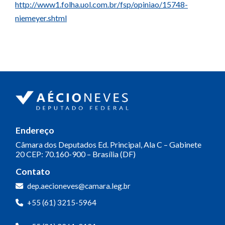
http://www1.folha.uol.com.br/fsp/opiniao/15748-
niemeyer.shtml
Endereço
Câmara dos Deputados
Ed. Principal, Ala C – Gabinete
20
CEP: 70.160-900 – Brasília (DF)
Contato
dep.aecioneves@camara.leg.br
+55 (61) 3215-5964