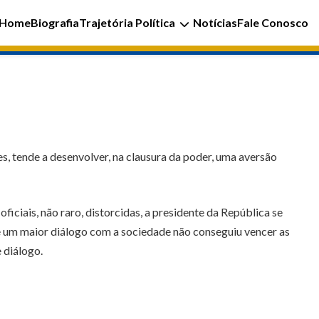
Home
Biografia
Trajetória Política
Notícias
Fale Conosco
, tende a desenvolver, na clausura da poder, uma aversão
iciais, não raro, distorcidas, a presidente da República se
e um maior diálogo com a sociedade não conseguiu vencer as
 diálogo.