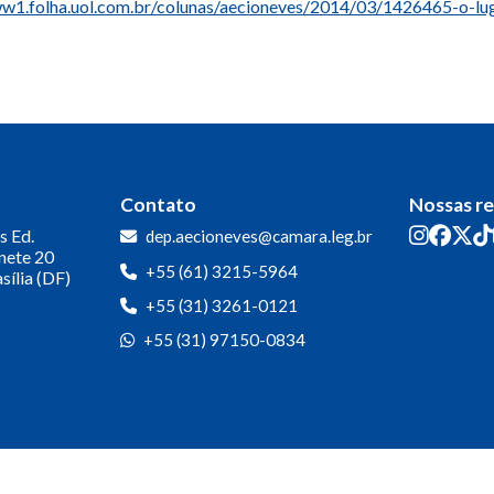
w1.folha.uol.com.br/colunas/aecioneves/2014/03/1426465-o-luga
Contato
Nossas r
s
Ed.
dep.aecioneves@camara.leg.br
inete 20
+55 (61) 3215-5964
sília (DF)
+55 (31) 3261-0121
+55 (31) 97150-0834