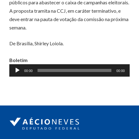
públicos para abastecer o caixa de campanhas eleitorais.
A proposta tramita na CCJ, em caráter terminativo, e
deve entrar na pauta de votação da comissão na próxima
semana.
De Brasília, Shirley Loiola.
Boletim
Tocador
00:00
00:00
de
áudio