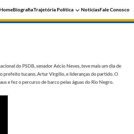
Home
Biografia
Trajetória Política
Notícias
Fale Conosco
nacional do PSDB, senador Aécio Neves, teve mais um dia de
refeito tucano, Artur Virgílio, e lideranças do partido. O
aus e fez o percurso de barco pelas águas do Rio Negro.