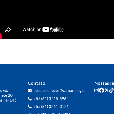
Contato
Nossas r
s
Ed.
dep.aecioneves@camara.leg.br
inete 20
+55 (61) 3215-5964
sília (DF)
+55 (31) 3261-0121