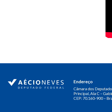
Endereço
Câmara dos Deputado
Principal, Ala C – Gab
CEP: 70.160-900 – Bra