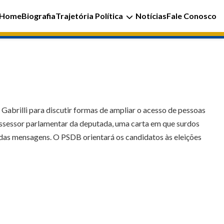
Home
Biografia
Trajetória Política
Notícias
Fale Conosco
Gabrilli para discutir formas de ampliar o acesso de pessoas
assessor parlamentar da deputada, uma carta em que surdos
 das mensagens. O PSDB orientará os candidatos às eleições