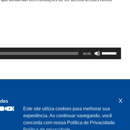
Use
00:00
as
setas
para
cima
ou
para
x
edes
Acompanhe o meu mandato
baixo
Este site utiliza cookies para melhorar sua
para
experiência. Ao continuar navegando, você
aumentar
concorda com nossa Política de Privacidade.
Política de privacidade
ou