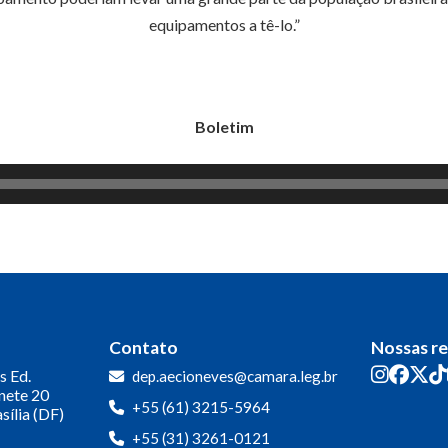
equipamentos a tê-lo.”
Boletim
Contato
Nossas r
s
Ed.
dep.aecioneves@camara.leg.br
inete 20
+55 (61) 3215-5964
sília (DF)
+55 (31) 3261-0121