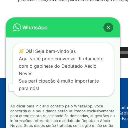
Tocador
Olá! Seja bem-vindo(a).
00:00
de
Aqui você pode conversar diretamente
com o gabinete do Deputado Aécio
áudio
Neves.
Sua participação é muito importante
para nós!
Endereço
Ao clicar para iniciar o contato pelo WhatsApp, você
Câmara dos Deputado
concorda que seus dados serão utilizados exclusivamente
Principal, Ala C – Gab
para atendimento relacionado às demandas, sugestões ou
CEP: 70.160-900 – Bra
informações referentes ao mandato do Deputado Aécio
Neves. Seus dados serão tratados com sigilo e não serão