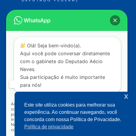
Endereço
Câmara dos Deputados
Ed. Principal, Ala C – Gabinete
20
CEP: 70.160-900 – Brasília (DF)
Contato
Olá! Seja bem-vindo(a).
dep.aecioneves@camara.leg.br
Aqui você pode conversar diretamente
+55 (61) 3215-5964
com o gabinete do Deputado Aécio
Neves.
+55 (31) 3261-0121
Sua participação é muito importante
+55 (31) 97150-0834
para nós!
Nossas redes
x
Ao clicar para iniciar o contato pelo WhatsApp, você
Este site utiliza cookies para melhorar sua
concorda que seus dados serão utilizados exclusivamente
Acompanhe o meu mandato
experiência. Ao continuar navegando, você
para atendimento relacionado às demandas, sugestões ou
informações referentes ao mandato do Deputado Aécio
concorda com nossa Política de Privacidade.
Neves. Seus dados serão tratados com sigilo e não serão
Política de privacidade
compartilhados com terceiros.