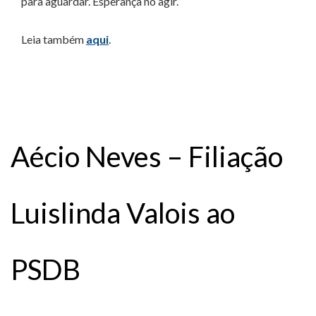
para aguardar. Esperança no agir.”
Leia também
aqui
.
Aécio Neves – Filiação
Luislinda Valois ao
PSDB