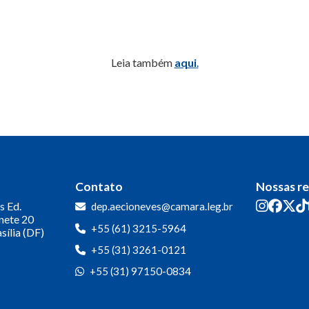
Leia também
aqui
.
Contato
Nossas r
s
Ed.
dep.aecioneves@camara.leg.br
inete 20
+55 (61) 3215-5964
sília (DF)
+55 (31) 3261-0121
+55 (31) 97150-0834