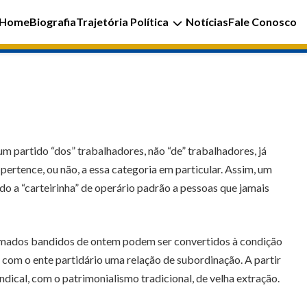
Home
Biografia
Trajetória Política
Notícias
Fale Conosco
um partido “dos” trabalhadores, não “de” trabalhadores, já
ertence, ou não, a essa categoria em particular. Assim, um
do a “carteirinha” de operário padrão a pessoas que jamais
chamados bandidos de ontem podem ser convertidos à condição
 com o ente partidário uma relação de subordinação. A partir
ndical, com o patrimonialismo tradicional, de velha extração.