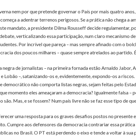
verna nem por que pretende governar o País por mais quatro ano
mo começa a adentrar terrenos perigosos. Se a prática não chega a 
este mandato, a presidente Dilma Rousseff decide regulamentar, por
debate, verticalizando essa participação, num claro mecanismo d
ludentes. Por incrível que pareça – mas sempre afinado com o bol
cracia dos poucos milhares – quase sempre atrelados ao partido. 
ista negra de jornalistas – na primeira fornada estão Arnaldo Jabo
e Lobão –, satanizando-os e, evidentemente, expondo-os a riscos. É
ime democrático não comporta listas negras, sejam feitas pelo Est
 que momento eles ameaçaram a democracia? Igualmente falsa – po
o são. Mas, e se fossem? Num país livre não se faz esse tipo de q
ferecer uma resposta para os graves desafios postos no presente 
 grito. Cumpre aos defensores da democracia contrariar essa prátic
blicas no Brasil. O PT está perdendo o eixo e tende a voltar à sua 