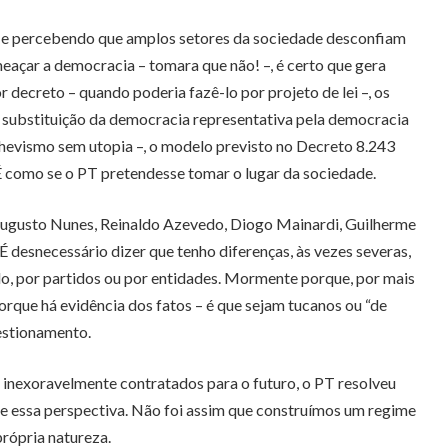
s, e percebendo que amplos setores da sociedade desconfiam
ameaçar a democracia – tomara que não! –, é certo que gera
 decreto – quando poderia fazê-lo por projeto de lei –, os
e substituição da democracia representativa pela democracia
chevismo sem utopia –, o modelo previsto no Decreto 8.243
É como se o PT pretendesse tomar o lugar da sociedade.
r, Augusto Nunes, Reinaldo Azevedo, Diogo Mainardi, Guilherme
 desnecessário dizer que tenho diferenças, às vezes severas,
ado, por partidos ou por entidades. Mormente porque, por mais
rque há evidência dos fatos – é que sejam tucanos ou “de
uestionamento.
e inexoravelmente contratados para o futuro, o PT resolveu
a e essa perspectiva. Não foi assim que construímos um regime
própria natureza.