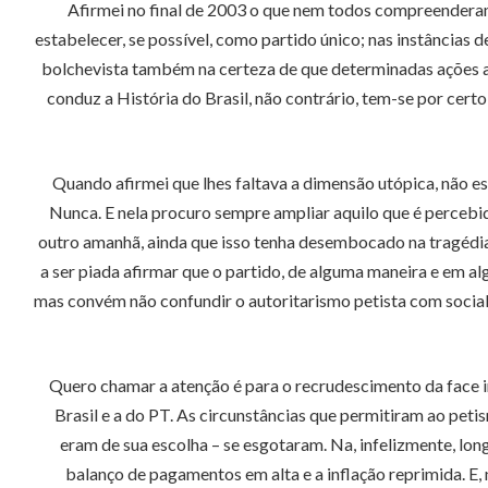
Afirmei no final de 2003 o que nem todos compreenderam
estabelecer, se possível, como partido único; nas instâncias 
bolchevista também na certeza de que determinadas ações at
conduz a História do Brasil, não contrário, tem-se por certo
Quando afirmei que lhes faltava a dimensão utópica, não es
Nunca. E nela procuro sempre ampliar aquilo que é percebi
outro amanhã, ainda que isso tenha desembocado na tragédia 
a ser piada afirmar que o partido, de alguma maneira e em a
mas convém não confundir o autoritarismo petista com sociali
Quero chamar a atenção é para o recrudescimento da face in
Brasil e a do PT. As circunstâncias que permitiram ao peti
eram de sua escolha – se esgotaram. Na, infelizmente, lon
balanço de pagamentos em alta e a inflação reprimida. E, 