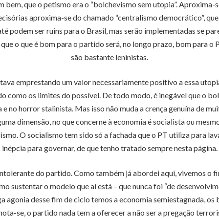
 bem, que o petismo era o “bolchevismo sem utopia”. Aproxima-s
decisórias aproxima-se do chamado “centralismo democrático”, que 
é podem ser ruins para o Brasil, mas serão implementadas se par
 que o que é bom para o partido será, no longo prazo, bom para o P
são bastante leninistas.
tava emprestando um valor necessariamente positivo a essa utopia.
do como os limites do possível. De todo modo, é inegável que o bo
e no horror stalinista. Mas isso não muda a crença genuína de muit
lguma dimensão, no que concerne à economia é socialista ou mesmo
smo. O socialismo tem sido só a fachada que o PT utiliza para lava
inépcia para governar, de que tenho tratado sempre nesta página.
tolerante do partido. Como também já abordei aqui, vivemos o fim
smo sustentar o modelo que aí está – que nunca foi “de desenvolvi
ga agonia desse fim de ciclo temos a economia semiestagnada, os ba
nota-se, o partido nada tem a oferecer a não ser a pregação terro