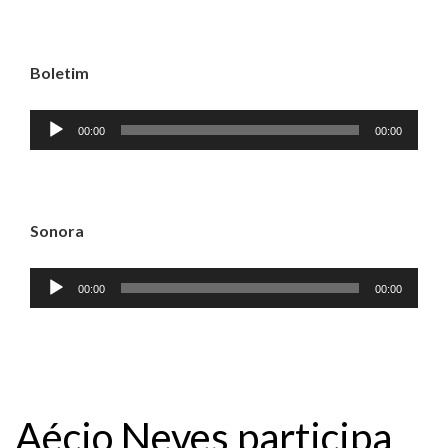
Boletim
Tocador
00:00
00:00
de
áudio
Sonora
Tocador
00:00
00:00
de
áudio
Aécio Neves participa