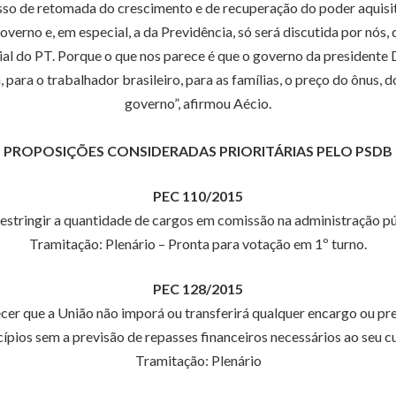
sso de retomada do crescimento e de recuperação do poder aquisiti
verno e, em especial, a da Previdência, só será discutida por nós
al do PT. Porque o que nos parece é que o governo da presidente
a, para o trabalhador brasileiro, para as famílias, o preço do ônus
governo”, afirmou Aécio.
PROPOSIÇÕES CONSIDERADAS PRIORITÁRIAS PELO PSDB
PEC 110/2015
a restringir a quantidade de cargos em comissão na administração pú
Tramitação: Plenário – Pronta para votação em 1º turno.
PEC 128/2015
ecer que a União não imporá ou transferirá qualquer encargo ou pre
ípios sem a previsão de repasses financeiros necessários ao seu cu
Tramitação: Plenário