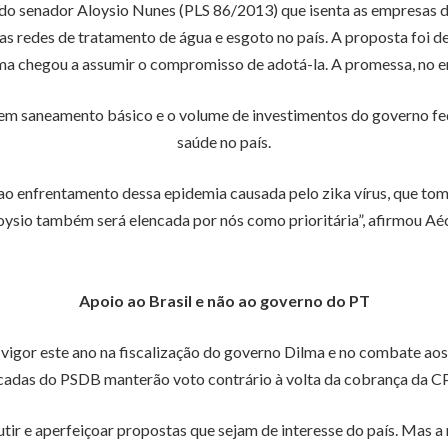
ia do senador Aloysio Nunes (PLS 86/2013) que isenta as empresas
as redes de tratamento de água e esgoto no país. A proposta foi 
ma chegou a assumir o compromisso de adotá-la. A promessa, no en
em saneamento básico e o volume de investimentos do governo fed
saúde no país.
o enfrentamento dessa epidemia causada pelo zika vírus, que toma
oysio também será elencada por nós como prioritária”, afirmou Aéc
Apoio ao Brasil e não ao governo do PT
gor este ano na fiscalização do governo Dilma e no combate aos e
adas do PSDB manterão voto contrário à volta da cobrança da 
ir e aperfeiçoar propostas que sejam de interesse do país. Mas a 