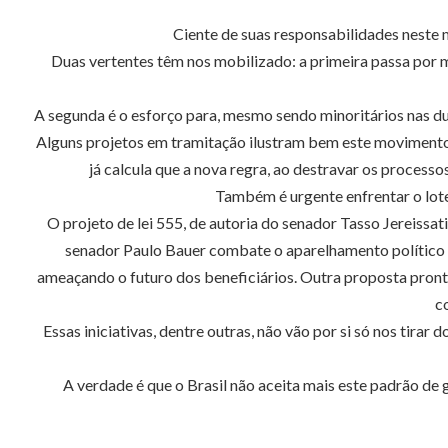
Ciente de suas responsabilidades neste 
Duas vertentes têm nos mobilizado: a primeira passa por m
A segunda é o esforço para, mesmo sendo minoritários nas du
Alguns projetos em tramitação ilustram bem este movimento. A
já calcula que a nova regra, ao destravar os processo
Também é urgente enfrentar o lotea
O projeto de lei 555, de autoria do senador Tasso Jereissa
senador Paulo Bauer combate o aparelhamento político d
ameaçando o futuro dos beneficiários. Outra proposta pronta
c
Essas iniciativas, dentre outras, não vão por si só nos tir
A verdade é que o Brasil não aceita mais este padrão de