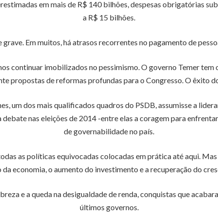
restimadas em mais de R$ 140 bilhões, despesas obrigatórias su
a R$ 15 bilhões.
 grave. Em muitos, há atrasos recorrentes no pagamento de pessoa
os continuar imobilizados no pessimismo. O governo Temer tem o 
nte propostas de reformas profundas para o Congresso. O êxito d
es, um dos mais qualificados quadros do PSDB, assumisse a lidera
debate nas eleições de 2014 -entre elas a coragem para enfrenta
de governabilidade no país.
todas as políticas equivocadas colocadas em prática até aqui. Mas 
o da economia, o aumento do investimento e a recuperação do cres
breza e a queda na desigualdade de renda, conquistas que acabar
últimos governos.