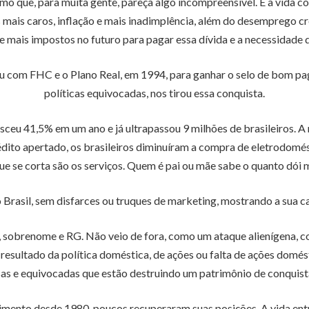
o que, para muita gente, pareça algo incompreensível. É a vida cot
 mais caros, inflação e mais inadimplência, além do desemprego c
 e mais impostos no futuro para pagar essa dívida e a necessidade
ciou com FHC e o Plano Real, em 1994, para ganhar o selo de bom 
políticas equivocadas, nos tirou essa conquista.
esceu 41,5% em um ano e já ultrapassou 9 milhões de brasileiros.
édito apertado, os brasileiros diminuíram a compra de eletrodomést
ue se corta são os serviços. Quem é pai ou mãe sabe o quanto dói m
o Brasil, sem disfarces ou truques de marketing, mostrando a sua ca
obrenome e RG. Não veio de fora, como um ataque alienígena, como
 resultado da política doméstica, de ações ou falta de ações domés
sas e equivocadas que estão destruindo um patrimônio de conquist
mento desde 1980, poucos recuperaram suas posições. A vida entr