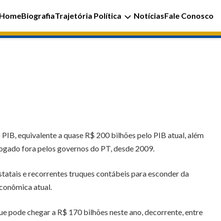
Home
Biografia
Trajetória Política
Notícias
Fale Conosco
IB, equivalente a quase R$ 200 bilhões pelo PIB atual, além
 jogado fora pelos governos do PT, desde 2009.
statais e recorrentes truques contábeis para esconder da
conômica atual.
e pode chegar a R$ 170 bilhões neste ano, decorrente, entre