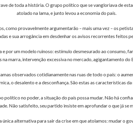
e de toda a história. O grupo político que se vangloriava de estar 
atolado na lama, e junto levou a economia do país.
nos, como provavelmente argumentarão – mais uma vez – os petistas
das e sua arrogância em desdenhar os avisos recorrentes feitos pel
ia e por um modelo ruinoso: estímulo desmesurado ao consumo, far
ros na marra, intervenção excessiva no mercado, agigantamento do 
dramas observados cotidianamente nas ruas de todo o país: o aumen
mica, o desalento e a desconfiança. São estas as características da 
 político no poder, a situação do país possa mudar. Não há confi
ade. Não satisfeito, seu partido insiste em aprofundar o que já se
 única alternativa para sair da crise em que atolamos: mudar o gov