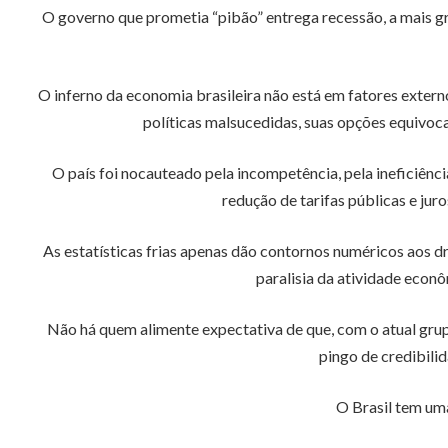
O governo que prometia “pibão” entrega recessão, a mais grav
O inferno da economia brasileira não está em fatores exter
políticas malsucedidas, suas opções equivoca
O país foi nocauteado pela incompetência, pela ineficiênc
redução de tarifas públicas e ju
As estatísticas frias apenas dão contornos numéricos aos 
paralisia da atividade econô
Não há quem alimente expectativa de que, com o atual grupo
pingo de credibilid
O Brasil tem uma