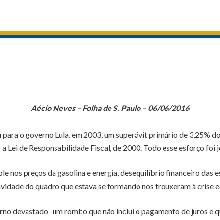
Aécio Neves – Folha de S. Paulo – 06/06/2016
ara o governo Lula, em 2003, um superávit primário de 3,25% do P
a Lei de Responsabilidade Fiscal, de 2000. Todo esse esforço foi
e nos preços da gasolina e energia, desequilíbrio financeiro das e
avidade do quadro que estava se formando nos trouxeram à crise e
no devastado -um rombo que não inclui o pagamento de juros e qu