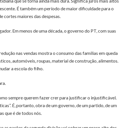
idiana que se torna ainda mais dura. Significa juros mais altos
rescente. É também um período de maior dificuldade para o
 de cortes maiores das despesas.
pagador. Em menos de uma década, o governo do PT, com suas
 A redução nas vendas mostra o consumo das famílias em queda
icos, automóveis, roupas, material de construção, alimentos.
udar a escola do filho.
ra.
 sempre querem fazer crer para justificar o injustificável.
ticas”. É, portanto, obra de um governo, de um partido, de um
as que é de todos nós.
e as nações da segunda divisão vai cobrar um preço alto dos