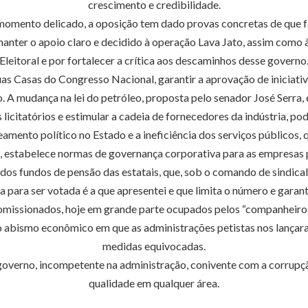
crescimento e credibilidade.
momento delicado, a oposição tem dado provas concretas de que far
anter o apoio claro e decidido à operação Lava Jato, assim como 
Eleitoral e por fortalecer a crítica aos descaminhos desse governo
as Casas do Congresso Nacional, garantir a aprovação de iniciativ
 mudança na lei do petróleo, proposta pelo senador José Serra, é 
s licitatórios e estimular a cadeia de fornecedores da indústria, 
mento político no Estado e a ineficiência dos serviços públicos, 
ti, estabelece normas de governança corporativa para as empresas p
os fundos de pensão das estatais, que, sob o comando de sindicali
 para ser votada é a que apresentei e que limita o número e garan
omissionados, hoje em grande parte ocupados pelos “companheiros
ar do abismo econômico em que as administrações petistas nos lanç
medidas equivocadas.
 governo, incompetente na administração, conivente com a corrupç
qualidade em qualquer área.