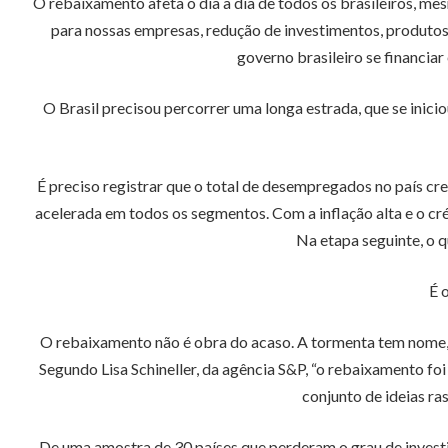
O rebaixamento afeta o dia a dia de todos os brasileiros, mesm
para nossas empresas, redução de investimentos, produtos
governo brasileiro se financiar
O Brasil precisou percorrer uma longa estrada, que se ini
É preciso registrar que o total de desempregados no país cr
acelerada em todos os segmentos. Com a inflação alta e o cr
Na etapa seguinte, o q
É 
O rebaixamento não é obra do acaso. A tormenta tem nome, s
Segundo Lisa Schineller, da agência S&P, “o rebaixamento foi
conjunto de ideias ra
De uma amostra de 30 países que perderam o grau de investi