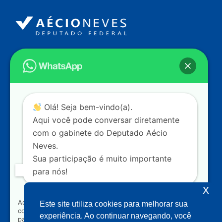
Endereço
Câmara dos Deputados
Ed. Principal, Ala C – Gabinete
20
CEP: 70.160-900 – Brasília (DF)
Contato
Olá! Seja bem-vindo(a).
dep.aecioneves@camara.leg.br
Aqui você pode conversar diretamente
+55 (61) 3215-5964
com o gabinete do Deputado Aécio
Neves.
+55 (31) 3261-0121
Sua participação é muito importante
+55 (31) 97150-0834
para nós!
Nossas redes
x
Ao clicar para iniciar o contato pelo WhatsApp, você
Este site utiliza cookies para melhorar sua
concorda que seus dados serão utilizados exclusivamente
Acompanhe o meu mandato
experiência. Ao continuar navegando, você
para atendimento relacionado às demandas, sugestões ou