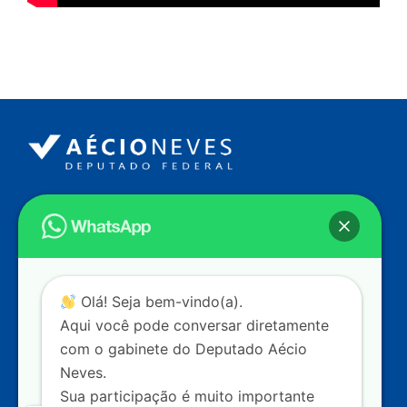
Endereço
Câmara dos Deputados
Ed. Principal, Ala C – Gabinete
20
CEP: 70.160-900 – Brasília (DF)
Contato
Olá! Seja bem-vindo(a).
dep.aecioneves@camara.leg.br
Aqui você pode conversar diretamente
+55 (61) 3215-5964
com o gabinete do Deputado Aécio
Neves.
+55 (31) 3261-0121
Sua participação é muito importante