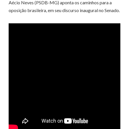
Aécio Neves (PSDB-MG) aponta os caminhos para a
oposição brasileira, em seu discurso inaugural no Senado.