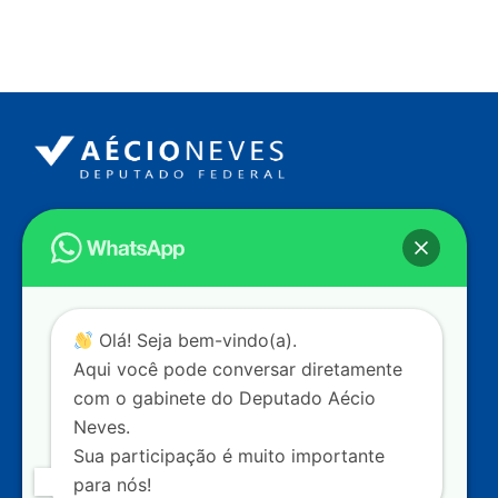
Endereço
Câmara dos Deputados
Ed. Principal, Ala C – Gabinete
20
CEP: 70.160-900 – Brasília (DF)
Contato
Olá! Seja bem-vindo(a).
dep.aecioneves@camara.leg.br
Aqui você pode conversar diretamente
+55 (61) 3215-5964
com o gabinete do Deputado Aécio
Neves.
+55 (31) 3261-0121
Sua participação é muito importante
+55 (31) 97150-0834
para nós!