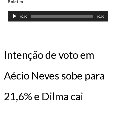
Boletim
Tocador
00:00
00:00
de
áudio
Intenção de voto em
Aécio Neves sobe para
21,6% e Dilma cai