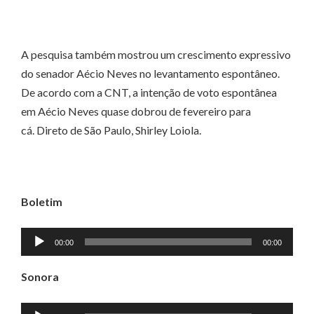
A pesquisa também mostrou um crescimento expressivo
do senador Aécio Neves no levantamento espontâneo.
De acordo com a CNT, a intenção de voto espontânea
em Aécio Neves quase dobrou de fevereiro para
cá. Direto de São Paulo, Shirley Loiola.
Boletim
Tocador
00:00
00:00
de
áudio
Sonora
Tocador