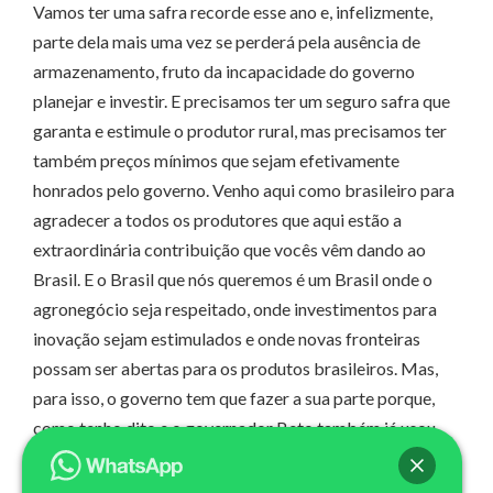
Vamos ter uma safra recorde esse ano e, infelizmente,
parte dela mais uma vez se perderá pela ausência de
armazenamento, fruto da incapacidade do governo
planejar e investir. E precisamos ter um seguro safra que
garanta e estimule o produtor rural, mas precisamos ter
também preços mínimos que sejam efetivamente
honrados pelo governo. Venho aqui como brasileiro para
agradecer a todos os produtores que aqui estão a
extraordinária contribuição que vocês vêm dando ao
Brasil. E o Brasil que nós queremos é um Brasil onde o
agronegócio seja respeitado, onde investimentos para
inovação sejam estimulados e onde novas fronteiras
possam ser abertas para os produtos brasileiros. Mas,
para isso, o governo tem que fazer a sua parte porque,
como tenho dito e o governador Beto também já usou
várias vezes essas expressão, da porteira para dentro
ninguém é mais produtivo e competitivo do que o