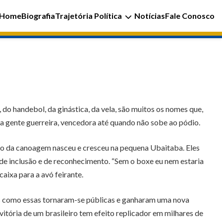
Home
Biografia
Trajetória Política
Notícias
Fale Conosco
, do handebol, da ginástica, da vela, são muitos os nomes que,
 gente guerreira, vencedora até quando não sobe ao pódio.
eão da canoagem nasceu e cresceu na pequena Ubaitaba. Eles
e inclusão e de reconhecimento. “Sem o boxe eu nem estaria
caixa para a avó feirante.
as como essas tornaram-se públicas e ganharam uma nova
vitória de um brasileiro tem efeito replicador em milhares de