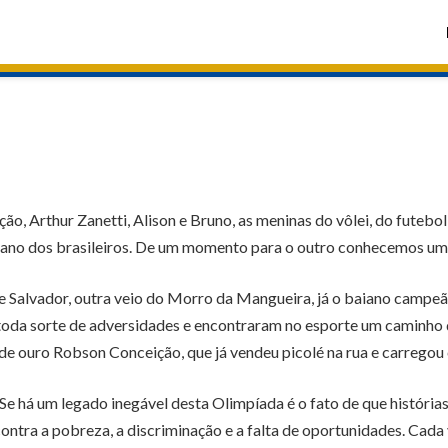
o, Arthur Zanetti, Alison e Bruno, as meninas do vôlei, do futebol
diano dos brasileiros. De um momento para o outro conhecemos uma
de Salvador, outra veio do Morro da Mangueira, já o baiano camp
oda sorte de adversidades e encontraram no esporte um caminho d
 de ouro Robson Conceição, que já vendeu picolé na rua e carregou 
e há um legado inegável desta Olimpíada é o fato de que históri
ontra a pobreza, a discriminação e a falta de oportunidades. Cada 