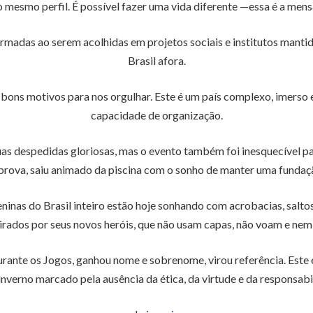
 mesmo perfil. É possível fazer uma vida diferente —essa é a men
madas ao serem acolhidas em projetos sociais e institutos manti
Brasil afora.
ns motivos para nos orgulhar. Este é um país complexo, imerso e
capacidade de organização.
as despedidas gloriosas, mas o evento também foi inesquecível p
prova, saiu animado da piscina com o sonho de manter uma fundação
inas do Brasil inteiro estão hoje sonhando com acrobacias, saltos,
irados por seus novos heróis, que não usam capas, não voam e nem
durante os Jogos, ganhou nome e sobrenome, virou referência. Es
inverno marcado pela ausência da ética, da virtude e da responsabi