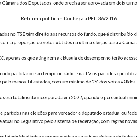
a Câmara dos Deputados, onde precisa ser aprovada em dois turnos
Reforma política – Conheça a PEC 36/2016
rados no TSE têm direito aos recursos do fundo, que é distribuído 
com a proporção de votos obtidos na última eleição para a Câma
, apenas os que atingirem a cláusula de desempenho terão acesso
fundo partidário e ao tempo no rádio e na TV os partidos que obt
m pelo menos 14 estados, com um mínimo de 2% dos votos válidos
 e será totalmente incorporada em 2022, quando o percentual míni
 partidos nas eleições para vereador e deputado estadual ou fede
e atuar no Legislativo pelo sistema de federação, com regras novas
entidade ideológica e programática a se unir no sistema de feder