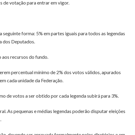
 de votação para entrar em vigor.
da seguinte forma: 5% em partes iguais para todos as legendas
ra dos Deputados.
 aos recursos do fundo.
iverem percentual mínimo de 2% dos votos válidos, apurados
 em cada unidade da Federação.
mo de votos a ser obtido por cada legenda subirá para 3%.
ral. As pequenas e médias legendas poderão disputar eleições
.
ação, devendo ser aprovada formalmente pelos diretórios e em