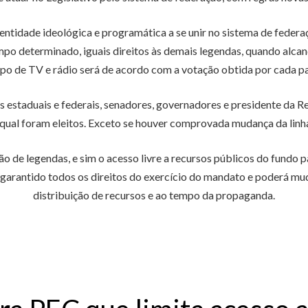
entidade ideológica e programática a se unir no sistema de feder
empo determinado, iguais direitos às demais legendas, quando alcan
mpo de TV e rádio será de acordo com a votação obtida por cada pa
 estaduais e federais, senadores, governadores e presidente da R
ual foram eleitos. Exceto se houver comprovada mudança da linha
o de legendas, e sim o acesso livre a recursos públicos do fundo pa
 garantido todos os direitos do exercício do mandato e poderá muda
distribuição de recursos e ao tempo da propaganda.