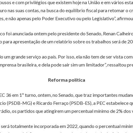
sos e com privilégios que existem hoje na União e em vários estad
ro nas suas contas, na busca do equilíbrio fiscal para retomar o c
s, e não apenas pelo Poder Executivo ou pelo Legislativo”, afirmou
blico foi anunciada ontem pelo presidente do Senado, Renan Calhei
o para apresentação de um relatório sobre os trabalhos será de 20 
ado um grande serviço ao país. Por isso, ela não tem de ser vista
imprensa brasileira, e dela pode sair sim um limitador”, ressaltou 
Reforma política
 36 em 1º turno, ontem, no Senado, que traz importantes mudança
cio (PSDB-MG) e Ricardo Ferraço (PSDB-ES), a PEC estabelece que
ádio, os partidos que atingirem um percentual mínimo de 2% dos v
e será totalmente incorporada em 2022, quando o percentual mínim