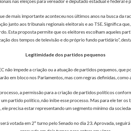
ais nas eleições para vereador e deputado estadual e federal e
que de mais importante aconteceu nos últimos anos na busca da rac
ção junto aos tribunais regionais eleitorais e ao TSE. Significa qu
urdo. Esta proposta permite que os eleitores escolham aqueles part
zação dos tempos de televisão e do próprio fundo partidário”, dest
Legitimidade dos partidos pequenos
 não impede a criação ou a atuação de partidos pequenos, que pod
rão em bloco nos Parlamentos, mas com regras definidas, como a 
rocesso, a permissão para a criação de partidos políticos confor
um partido político, não inibe esse processo. Mas para ele ter os 
o, ele precisa estar representando um segmento mínimo da sociedade
e será votada em 2º turno pelo Senado no dia 23. Aprovada, segui
aprovada em dois turnos para entrar em vigor.