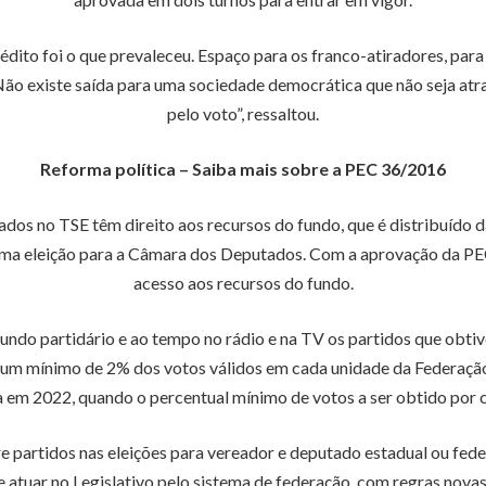
dito foi o que prevaleceu. Espaço para os franco-atiradores, para 
 Não existe saída para uma sociedade democrática que não seja atra
pelo voto”, ressaltou.
Reforma política – Saiba mais sobre a PEC 36/2016
rados no TSE têm direito aos recursos do fundo, que é distribuído 
ima eleição para a Câmara dos Deputados. Com a aprovação da PEC
acesso aos recursos do fundo.
fundo partidário e ao tempo no rádio e na TV os partidos que obt
um mínimo de 2% dos votos válidos em cada unidade da Federação.
 em 2022, quando o percentual mínimo de votos a ser obtido por 
 partidos nas eleições para vereador e deputado estadual ou fede
e atuar no Legislativo pelo sistema de federação, com regras novas