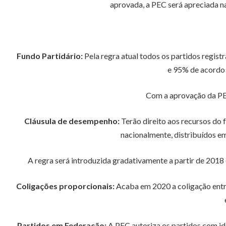
aprovada, a PEC será apreciada n
Fundo Partidário:
Pela regra atual todos os partidos regist
e 95% de acordo 
Com a aprovação da PEC
Cláusula de desempenho:
Terão direito aos recursos do 
nacionalmente, distribuídos e
A regra será introduzida gradativamente a partir de 2018
Coligações proporcionais:
Acaba em 2020 a coligação entre
Partidos em Federação:
A PEC autoriza os partidos com id